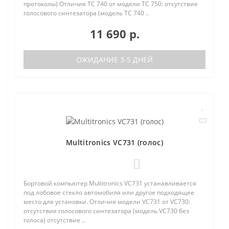
протоколы) Отличия TC 740 от модели TC 750: отсутствие
голосового синтезатора (модель TC 740 ..
11 690 р.
ОЖИДАНИЕ 3-5 ДНЕЙ
Multitronics VC731 (голос)
0
Бортовой компьютер Multitronics VC731 устанавливается
под лобовое стекло автомобиля или другое подходящее
место для установки. Отличия модели VC731 от VC730:
отсутствие голосового синтезатора (модель VC730 без
голоса) отсутствие ..