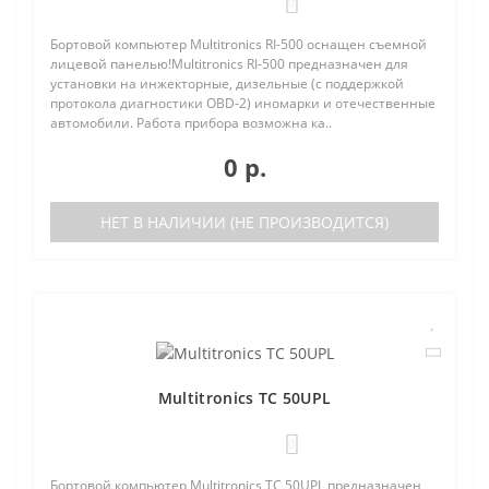
0
Бортовой компьютер Multitronics RI-500 оснащен съемной
лицевой панелью!Multitronics RI-500 предназначен для
установки на инжекторные, дизельные (с поддержкой
протокола диагностики OBD-2) иномарки и отечественные
автомобили. Работа прибора возможна ка..
0 р.
НЕТ В НАЛИЧИИ (НЕ ПРОИЗВОДИТСЯ)
Multitronics TC 50UPL
0
Бортовой компьютер Multitronics TC 50UPL предназначен