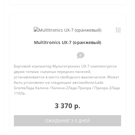
Multitronics UX-7 (оранжевый)
0
Бортовой компьютер Мультитроникс UX-7 комплектуется
двумя типами съемных передних панелей,
устанавливается в место свободного выключателя. Может
быть установлен на следующие автомобили:Lada
GrantaЛада Калина / Калина-2Лада Приора / Приора-2Лада
110Ла..
3 370 р.
ОЖИДАНИЕ 3-5 ДНЕЙ