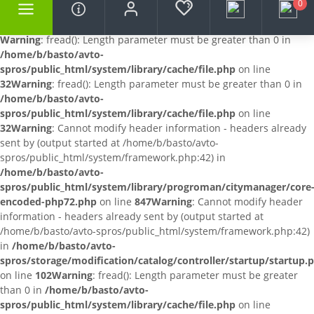
0
Warning
: fread(): Length parameter must be greater than 0 in
/home/b/basto/avto-
spros/public_html/system/library/cache/file.php
on line
32
Warning
: fread(): Length parameter must be greater than 0 in
/home/b/basto/avto-
spros/public_html/system/library/cache/file.php
on line
32
Warning
: Cannot modify header information - headers already
sent by (output started at /home/b/basto/avto-
spros/public_html/system/framework.php:42) in
/home/b/basto/avto-
spros/public_html/system/library/progroman/citymanager/core
encoded-php72.php
on line
847
Warning
: Cannot modify header
information - headers already sent by (output started at
/home/b/basto/avto-spros/public_html/system/framework.php:42)
in
/home/b/basto/avto-
spros/storage/modification/catalog/controller/startup/startup.
on line
102
Warning
: fread(): Length parameter must be greater
than 0 in
/home/b/basto/avto-
spros/public_html/system/library/cache/file.php
on line