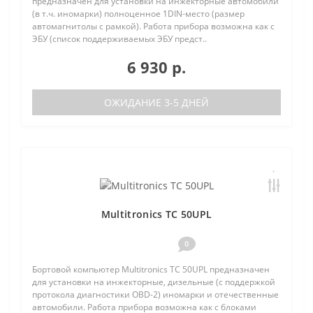
предназначен для установки на инжекторные автомобили
(в т.ч. иномарки) полноценное 1DIN-место (размер
автомагнитолы с рамкой). Работа прибора возможна как с
ЭБУ (список поддерживаемых ЭБУ предст..
6 930 р.
ОЖИДАНИЕ 3-5 ДНЕЙ
Multitronics TC 50UPL
0
Бортовой компьютер Multitronics TC 50UPL предназначен
для установки на инжекторные, дизельные (с поддержкой
протокола диагностики OBD-2) иномарки и отечественные
автомобили. Работа прибора возможна как с блоками