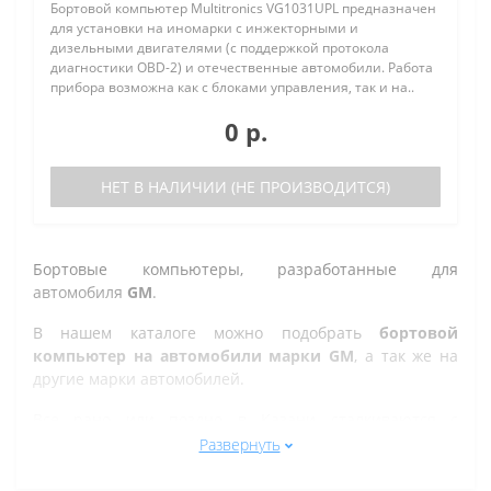
Бортовой компьютер Multitronics VG1031UPL предназначен
для установки на иномарки с инжекторными и
дизельными двигателями (с поддержкой протокола
диагностики OBD-2) и отечественные автомобили. Работа
прибора возможна как с блоками управления, так и на..
0 р.
НЕТ В НАЛИЧИИ (НЕ ПРОИЗВОДИТСЯ)
Бортовые компьютеры, разработанные для
автомобиля
GM
.
В нашем каталоге можно подобрать
бортовой
компьютер на автомобили марки GM
, а так же на
другие марки автомобилей.
Все рано или поздно в Казани сталкиваются с
проблемой по диагностике кодов ошибок автомобиля,
Развернуть
которую делают в сервисе. Но не каждый хочет
оплачивать стоимость диагностики, ведь это