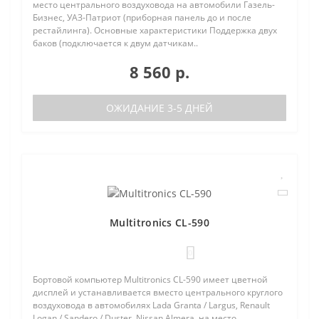
место центрального воздуховода на автомобили Газель-
Бизнес, УАЗ-Патриот (приборная панель до и после
рестайлинга). Основные характеристики Поддержка двух
баков (подключается к двум датчикам..
8 560 р.
ОЖИДАНИЕ 3-5 ДНЕЙ
Multitronics CL-590
0
Бортовой компьютер Multitronics CL-590 имеет цветной
дисплей и устанавливается вместо центрального круглого
воздуховода в автомобилях Lada Granta / Largus, Renault
Logan / Sandero / Duster, Nissan Almera, на место