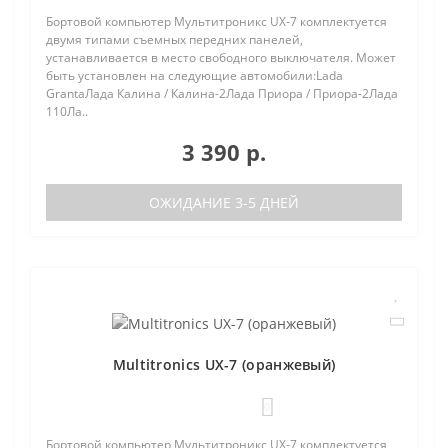
Бортовой компьютер Мультитроникс UX-7 комплектуется
двумя типами съемных передних панелей,
устанавливается в место свободного выключателя. Может
быть установлен на следующие автомобили:Lada
GrantaЛада Калина / Калина-2Лада Приора / Приора-2Лада
110Ла..
3 390 р.
ОЖИДАНИЕ 3-5 ДНЕЙ
Multitronics UX-7 (оранжевый)
0
Бортовой компьютер Мультитроникс UX-7 комплектуется