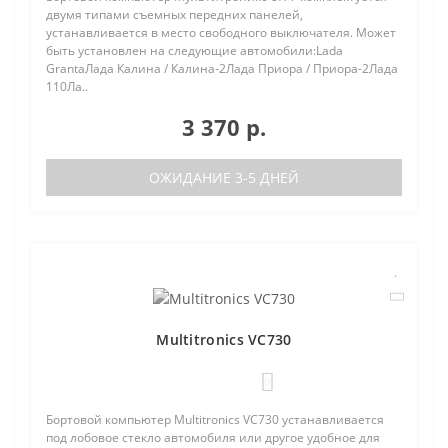
двумя типами съемных передних панелей,
устанавливается в место свободного выключателя. Может
быть установлен на следующие автомобили:Lada
GrantaЛада Калина / Калина-2Лада Приора / Приора-2Лада
110Ла..
3 370 р.
ОЖИДАНИЕ 3-5 ДНЕЙ
Multitronics VC730
0
Бортовой компьютер Multitronics VC730 устанавливается
под лобовое стекло автомобиля или другое удобное для