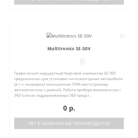
Multitronics SE-50V
0
Графический маршрутный бортовой компьютер SE-50V
предназначен для установки на инжекторные автомобили
(в т.ч. иномарки) полноценное 1DIN-место (размер
автомагнитолы с рамкой). Работа прибора возможна как с
ЭБУ (список поддерживаемых ЭБУ предст..
0 р.
НЕТ В НАЛИЧИИ (НЕ ПРОИЗВОДИТСЯ)