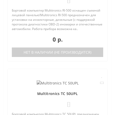
0
Бортовой компьютер Multitronics RI-500 оснащен съемной
лицевой панелью!Multitronics RI-500 предназначен для
установки на инжекторные, дизельные (с поддержкой
протокола диагностики OBD-2) иномарки и отечественные
автомобили. Работа прибора возможна ка..
0 р.
НЕТ В НАЛИЧИИ (НЕ ПРОИЗВОДИТСЯ)
Multitronics TC 50UPL
0
Бортовой компьютер Multitronics TC 50UPL предназначен