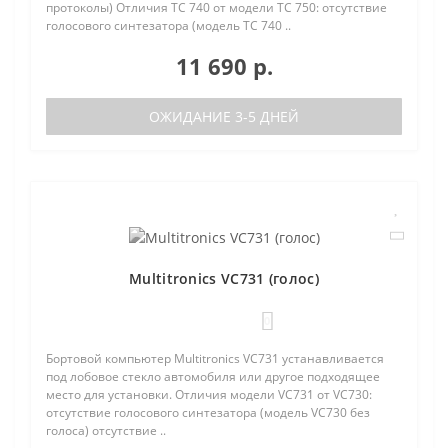
протоколы) Отличия TC 740 от модели TC 750: отсутствие
голосового синтезатора (модель TC 740 ..
11 690 р.
ОЖИДАНИЕ 3-5 ДНЕЙ
Multitronics VC731 (голос)
0
Бортовой компьютер Multitronics VC731 устанавливается
под лобовое стекло автомобиля или другое подходящее
место для установки. Отличия модели VC731 от VC730:
отсутствие голосового синтезатора (модель VC730 без
голоса) отсутствие ..