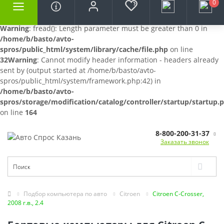
0
Warning
: fread(): Length parameter must be greater than 0 in
/home/b/basto/avto-
spros/public_html/system/library/cache/file.php
on line
32
Warning
: Cannot modify header information - headers already
sent by (output started at /home/b/basto/avto-
spros/public_html/system/framework.php:42) in
/home/b/basto/avto-
spros/storage/modification/catalog/controller/startup/startup.
on line
164
8-800-200-31-37
Заказать звонок
Подбор компьютера по авто
Citroen
Citroen C-Crosser,
2008 г.в., 2.4