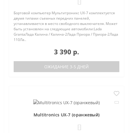
1
Бортовой компьютер Мультитроникс UX-7 комплектуется
двумя типами съемных передних панелей,
устанавливается в место свободного выключателя. Может
быть установлен на следующие автомобили:Lada
GrantaЛада Калина / Калина-2Лада Приора / Приора-2Лада
110Ла..
3 390 р.
ОЖИДАНИЕ 3-5 ДНЕЙ
Multitronics UX-7 (оранжевый)
0