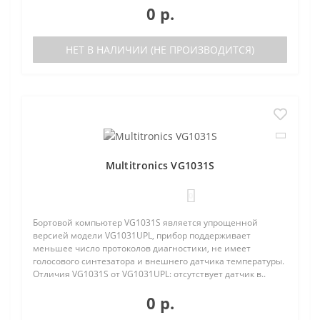
0 р.
НЕТ В НАЛИЧИИ (НЕ ПРОИЗВОДИТСЯ)
Multitronics VG1031S
0
Бортовой компьютер VG1031S является упрощенной
версией модели VG1031UPL, прибор поддерживает
меньшее число протоколов диагностики, не имеет
голосового синтезатора и внешнего датчика температуры.
Отличия VG1031S от VG1031UPL: отсутствует датчик в..
0 р.