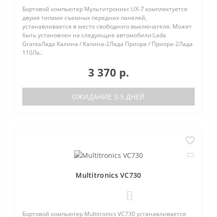
Бортовой компьютер Мультитроникс UX-7 комплектуется
двумя типами съемных передних панелей,
устанавливается в место свободного выключателя. Может
быть установлен на следующие автомобили:Lada
GrantaЛада Калина / Калина-2Лада Приора / Приора-2Лада
110Ла..
3 370 р.
ОЖИДАНИЕ 3-5 ДНЕЙ
Multitronics VC730
0
Бортовой компьютер Multitronics VC730 устанавливается