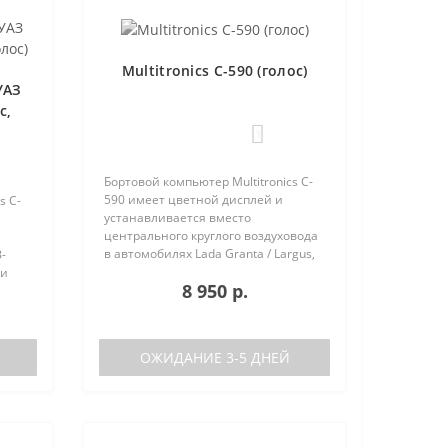
Multitronics C-590 (голос)
УАЗ
с,
1
Бортовой компьютер Multitronics C-
590 имеет цветной дисплей и
s C-
устанавливается вместо
центрального круглого воздуховода
в автомобилях Lada Granta / Largus,
-
Renault Logan / Sandero / Duster,
 и
8 950 р.
Nissan Almera, на место
центральной вставки панели
приборов ..
аков
ОЖИДАНИЕ 3-5 ДНЕЙ