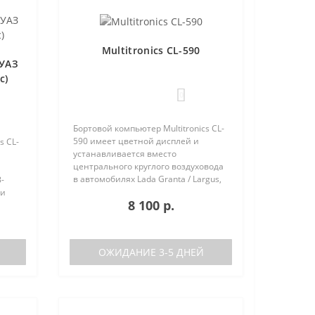
Multitronics CL-590
 УАЗ
с)
0
Бортовой компьютер Multitronics CL-
590 имеет цветной дисплей и
s CL-
устанавливается вместо
центрального круглого воздуховода
в автомобилях Lada Granta / Largus,
-
Renault Logan / Sandero / Duster,
 и
8 100 р.
Nissan Almera, на место
центральной вставки панели
х
приборов..
ОЖИДАНИЕ 3-5 ДНЕЙ