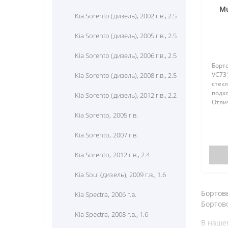
Mu
Hyundai Santa Fe, 2004 г.в., 2.7
Kia Sorento (дизель), 2002 г.в., 2.5
Hyundai Santa Fe, 2007 г.в.
Kia Sorento (дизель), 2005 г.в., 2.5
Hyundai Santa Fe, 2008 г.в.
Kia Sorento (дизель), 2006 г.в., 2.5
Борто
VC73
Hyundai Solaris, 2011 г.в., 1.4
Kia Sorento (дизель), 2008 г.в., 2.5
стекл
подх
Hyundai Solaris, 2011 г.в., 1.6
Kia Sorento (дизель), 2012 г.в., 2.2
Отли
отсут
Hyundai Sonata V (EF new), 2008
Kia Sorento, 2005 г.в.
(моде
г.в., 1.8
отсут
Kia Sorento, 2007 г.в.
Hyundai Sonata, 2001 г.в., 2.4
Kia Sorento, 2012 г.в., 2.4
Hyundai Sonata, 2007 г.в., E
Kia Soul (дизель), 2009 г.в., 1.6
Hyundai Sonata, 2008 г.в., 2.7
Бортов
Kia Spectra, 2006 г.в.
Бортов
Hyundai Starex H-1 (дизель), 1999
г.в., 2.5
Kia Spectra, 2008 г.в., 1.6
В наше