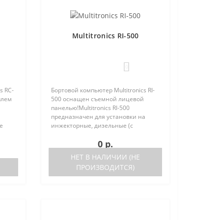
Multitronics RI-500
0
s RC-
Бортовой компьютер Multitronics RI-
плем
500 оснащен съемной лицевой
панелью!Multitronics RI-500
предназначен для установки на
е
инжекторные, дизельные (с
но
поддержкой протокола диагностики
0 р.
 (по
OBD-2) иномарки и отечественные
автомобили. Работа прибора
НЕТ В НАЛИЧИИ (НЕ
возможна ка..
ПРОИЗВОДИТСЯ)