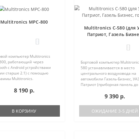
Multitronics MPC-800
Multitronics C-580 (для 
Патриот, Газель Бизне
голос)
0
0
вой компьютер Multitronics
800, работающий через
Бортовой компьютер Multitronic
ooth с Android устройствами
580 устанавливается в место
ии старше 2.1) с помощью
центрального воздуховода на
аммы Multitronics.
автомобили Газель-Бизнес, УАЗ
ущества Multitronics MPC-800
Патриот (приборная панель до
8 190 р.
равнению с диагностическими
после рестайлинга). Основные
9 390 р.
терами: Автономная работа..
характеристики Голосовое
оповещение Поддержка двух б
(подключ..
В КОРЗИНУ
ОЖИДАНИЕ 3-5 ДНЕЙ