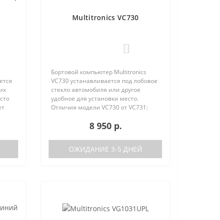
Multitronics VC730
0
Бортовой компьютер Multitronics
ется
VC730 устанавливается под лобовое
их
стекло автомобиля или другое
сто
удобное для установки место.
ет
Отличия модели VC730 от VC731:
е
отсутствие голосового синтезатора
8 950 р.
(модель VC731 с голосом)
/
поддерживаемые протоколы диаг..
ОЖИДАНИЕ 3-5 ДНЕЙ