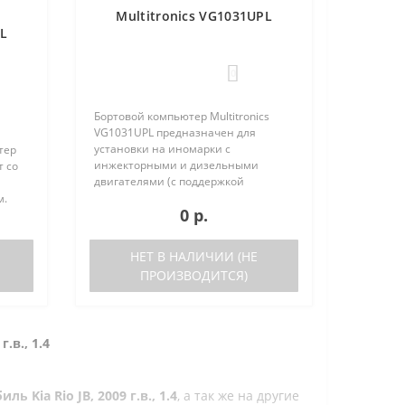
Multitronics VG1031UPL
PL
0
Бортовой компьютер Multitronics
VG1031UPL предназначен для
установки на иномарки с
тер
инжекторными и дизельными
т со
двигателями (с поддержкой
протокола диагностики OBD-2) и
м.
0 р.
отечественные автомобили. Работа
прибора возможна как с блоками
ьшое
управления, так и на..
ов
НЕТ В НАЛИЧИИ (НЕ
ПРОИЗВОДИТСЯ)
г.в., 1.4
 Kia Rio JB, 2009 г.в., 1.4
, а так же на другие