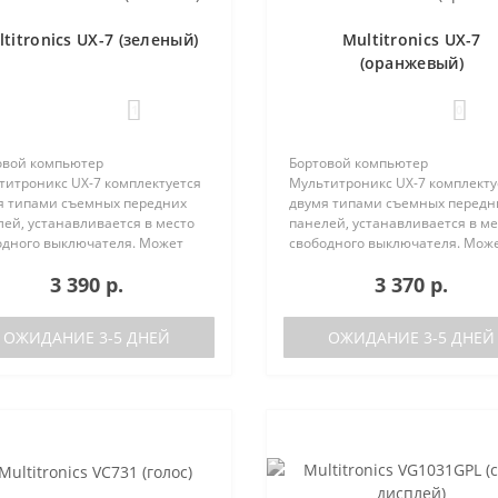
titronics UX-7 (зеленый)
Multitronics UX-7
(оранжевый)
1
0
овой компьютер
Бортовой компьютер
титроникс UX-7 комплектуется
Мультитроникс UX-7 комплекту
я типами съемных передних
двумя типами съемных передн
ей, устанавливается в место
панелей, устанавливается в ме
одного выключателя. Может
свободного выключателя. Мож
 установлен на следующие
быть установлен на следующи
3 390 р.
3 370 р.
мобили:Lada GrantaЛада
автомобили:Lada GrantaЛада
а / Калина-2Лада Приора /
Калина / Калина-2Лада Приора 
а-2Лада 110Ла..
Приора-2Лада 110Ла..
ОЖИДАНИЕ 3-5 ДНЕЙ
ОЖИДАНИЕ 3-5 ДНЕЙ