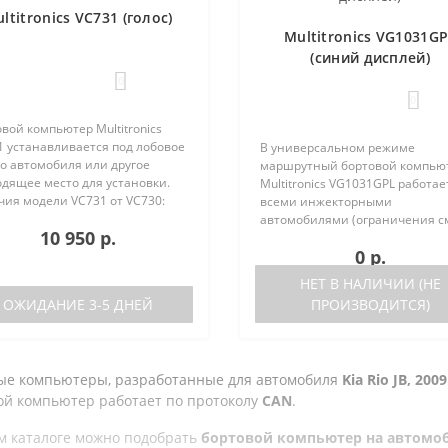
ltitronics VC731 (голос)
Multitronics VG1031G
(синий дисплей)
0
0
вой компьютер Multitronics
1 устанавливается под лобовое
В универсальном режиме
о автомобиля или другое
маршрутный бортовой компью
одящее место для установки.
Multitronics VG1031GPL работае
чия модели VC731 от VC730:
всеми инжекторными
ствие голосового синтезатора
автомобилями (ограничения с
10 950 р.
ль VC730 без голоса)
ниже). Маршрутный бортовой
0 р.
ствие ..
компьютер поддерживает бол
число оригинальных протокол
НЕТ В НАЛИЧИИ (НЕ
иномарок. Отличия р..
ОЖИДАНИЕ 3-5 ДНЕЙ
ПРОИЗВОДИТСЯ)
ые компьютеры, разработанные для автомобиля
Kia Rio JB, 2009 
ой компьютер работает по протоколу
CAN
.
м каталоге можно подобрать
бортовой компьютер на автомобиль