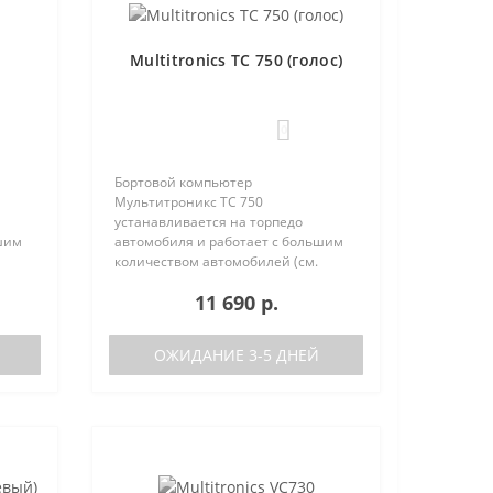
Multitronics TC 750 (голос)
0
Бортовой компьютер
Мультитроникс TC 750
устанавливается на торпедо
шим
автомобиля и работает с большим
количеством автомобилей (см.
поддерживаемые протоколы)
11 690 р.
50:
Отличия TC 740 от модели TC 750:
тора
отсутствие голосового синтезатора
(модель TC 740 ..
ОЖИДАНИЕ 3-5 ДНЕЙ