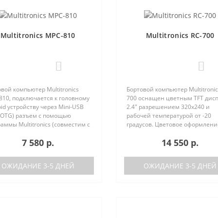
Multitronics MPC-810
Multitronics RC-700
0
0
вой компьютер Multitronics
Бортовой компьютер Multitronic
810, подключается к головному
700 оснащен цветным TFT дис
id устройству через Mini-USB
2.4" разрешением 320х240 и
-OTG) разъем с помощью
рабочей температурой от -20
аммы Multitronics (совместим с
градусов. Цветовое оформлени
id 6.0 и выше). Преимущества
дисплеев может быть настрое
7 580 р.
14 550 р.
tronics MPC-810 по сравнению с
пользователем индивидуально
остически..
RGB каналам). Четыре
предустановленн..
ОЖИДАНИЕ 3-5 ДНЕЙ
ОЖИДАНИЕ 3-5 ДНЕЙ