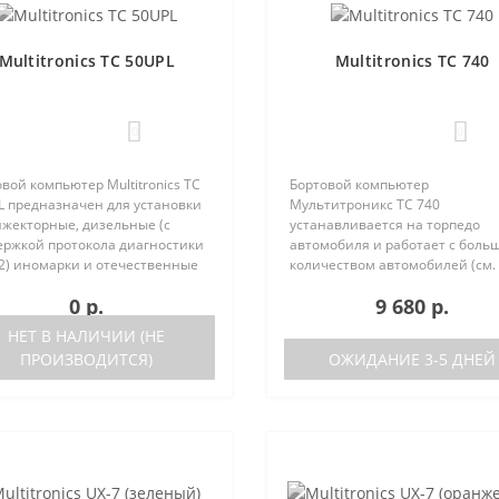
Multitronics TC 50UPL
Multitronics TC 740
0
0
вой компьютер Multitronics TC
Бортовой компьютер
L предназначен для установки
Мультитроникс TC 740
нжекторные, дизельные (с
устанавливается на торпедо
ержкой протокола диагностики
автомобиля и работает с боль
2) иномарки и отечественные
количеством автомобилей (см.
мобили. Работа прибора
поддерживаемые протоколы)
0 р.
9 680 р.
ожна как с блоками управления
Отличия TC 740 от модели TC 7
 различных машин, так ..
отсутствие голосового синтеза
НЕТ В НАЛИЧИИ (НЕ
(модель TC 750 с го..
ПРОИЗВОДИТСЯ)
ОЖИДАНИЕ 3-5 ДНЕЙ