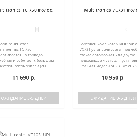
ltitronics TC 750 (голос)
Multitronics VC731 (гол
0
0
овой компьютер
Бортовой компьютер Multitronic
титроникс TC 750
VC731 устанавливается под ло
навливается на торпедо
стекло автомобиля или другое
мобиля и работает с большим
подходящее место для установ
чеством автомобилей (см.
Отличия модели VC731 от VC73
ерживаемые протоколы)
отсутствие голосового синтеза
11 690 р.
10 950 р.
ия TC 740 от модели TC 750:
(модель VC730 без голоса)
ствие голосового синтезатора
отсутствие ..
ль TC 740 ..
ОЖИДАНИЕ 3-5 ДНЕЙ
ОЖИДАНИЕ 3-5 ДНЕЙ