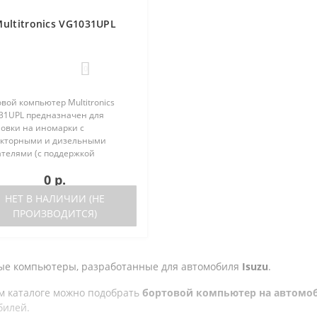
ultitronics VG1031UPL
0
вой компьютер Multitronics
31UPL предназначен для
новки на иномарки с
кторными и дизельными
ателями (с поддержкой
кола диагностики OBD-2) и
0 р.
ественные автомобили. Работа
ора возможна как с блоками
НЕТ В НАЛИЧИИ (НЕ
ления, так и на..
ПРОИЗВОДИТСЯ)
ые компьютеры, разработанные для автомобиля
Isuzu
.
м каталоге можно подобрать
бортовой компьютер на автомоб
билей.