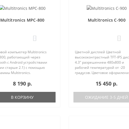
Multitronics MPC-800
Multitronics C-900
0
0
вой компьютер Multitronics
Цветной дисплей Цветной
800, работающий через
высококонтрастный TFT-IPS ди
ooth с Android устройствами
4.3" разрешением 480х800 и
ии старше 2.1) с помощью
рабочей температурой от -20
аммы Multitronics.
градусов. Цветовое оформлени
ущества Multitronics MPC-800
дисплеев может быть настрое
8 190 р.
15 450 р.
равнению с диагностическими
пользователем индивидуально
терами: Автономная работа..
RGB каналам). Четыре
предустановленные ц..
В КОРЗИНУ
ОЖИДАНИЕ 3-5 ДНЕЙ