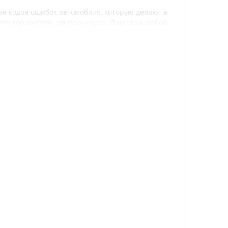
ке кодов ошибок автомобиля, которую делают в
 это дорогостоящая процедура. При этом любой
имостью от 7 580 р., который отлично
ит, что для диагностики автомобиля больше не
сброс ошибок.
биля Isuzu, то можете наш консультант
т на сайте или позвоните по телефону 8-800-
ь маршрутного компьютера с автомобилем.
ер из каталога и через несколько дней получить
квартиры.
стью от 7 580 р. до 15 450 р., выбирайте тот,
ет принять его через чат на сайте или