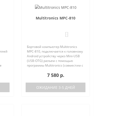
Multitronics MPC-810
0
Бортовой компьютер Multitronics
сплей
MPC-810, подключается к головному
Android устройству через Mini-USB
(USB-OTG) разъем с помощью
е
программы Multitronics (совместим с
но
Android 6.0 и выше). Преимущества
7 580 р.
 (по
Multitronics MPC-810 по сравнению с
диагностически..
ОЖИДАНИЕ 3-5 ДНЕЙ