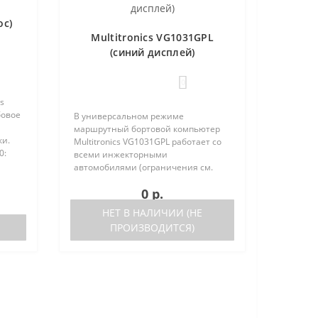
ос)
Multitronics VG1031GPL
(синий дисплей)
0
s
бовое
В универсальном режиме
маршрутный бортовой компьютер
ки.
Multitronics VG1031GPL работает со
0:
всеми инжекторными
тора
автомобилями (ограничения см.
ниже). Маршрутный бортовой
0 р.
компьютер поддерживает большое
число оригинальных протоколов
НЕТ В НАЛИЧИИ (НЕ
иномарок. Отличия р..
ПРОИЗВОДИТСЯ)