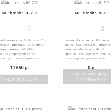
Multitronics RC-700
Multitronics RI-500
0
0
вой компьютер Multitronics RC-
Бортовой компьютер Multitronics
оснащен цветным TFT дисплем
500 оснащен съемной лицево
 разрешением 320х240 и
панелью!Multitronics RI-500
ей температурой от -20
предназначен для установки н
усов. Цветовое оформление
инжекторные, дизельные (с
леев может быть настроено
поддержкой протокола диагно
14 550 р.
0 р.
зователем индивидуально (по
OBD-2) иномарки и отечестве
каналам). Четыре
автомобили. Работа прибора
НЕТ В НАЛИЧИИ (НЕ
установленн..
возможна ка..
ОЖИДАНИЕ 3-5 ДНЕЙ
ПРОИЗВОДИТСЯ)