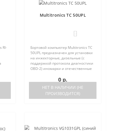
Multitronics TC 50UPL
0
 RI-
Бортовой компьютер Multitronics TC
й
50UPL предназначен для установки
на инжекторные, дизельные (с
а
поддержкой протокола диагностики
OBD-2) иномарки и отечественные
стики
автомобили. Работа прибора
0 р.
нные
возможна как с блоками управления
(ЭБУ) различных машин, так ..
НЕТ В НАЛИЧИИ (НЕ
ПРОИЗВОДИТСЯ)