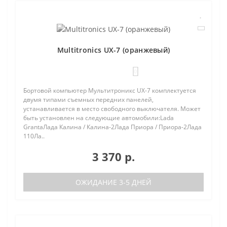
Multitronics UX-7 (оранжевый)
0
Бортовой компьютер Мультитроникс UX-7 комплектуется
двумя типами съемных передних панелей,
устанавливается в место свободного выключателя. Может
быть установлен на следующие автомобили:Lada
GrantaЛада Калина / Калина-2Лада Приора / Приора-2Лада
110Ла..
3 370 р.
ОЖИДАНИЕ 3-5 ДНЕЙ