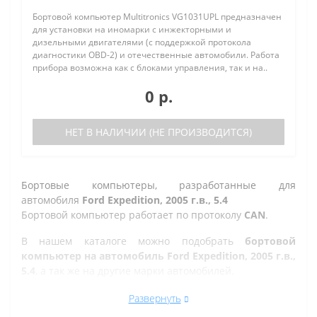
Бортовой компьютер Multitronics VG1031UPL предназначен
для установки на иномарки с инжекторными и
дизельными двигателями (с поддержкой протокола
диагностики OBD-2) и отечественные автомобили. Работа
прибора возможна как с блоками управления, так и на..
0 р.
НЕТ В НАЛИЧИИ (НЕ ПРОИЗВОДИТСЯ)
Бортовые компьютеры, разработанные для
автомобиля
Ford Expedition, 2005 г.в., 5.4
Бортовой компьютер работает по протоколу
CAN
.
В нашем каталоге можно подобрать
бортовой
компьютер на автомобиль Ford Expedition, 2005 г.в.,
5.4
, а так же на другие марки автомобилей.
Все рано или поздно в Казани сталкиваются с
Развернуть
проблемой по диагностике кодов ошибок автомобиля,