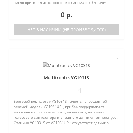
число оригинальных протоколов иномарок. Отличия р..
0 р.
НЕТ В НАЛИЧИИ (НЕ ПРОИЗВОДИТСЯ)
Multitronics VG1031S
0
Бортовой компьютер VG1031S является упрощенной
версией модели VG1031UPL, прибор поддерживает
меньшее число протоколов диагностики, не имеет
голосового синтезатора и внешнего датчика температуры.
Отличия VG1031S от VG1031UPL: отсутствует датчик в..