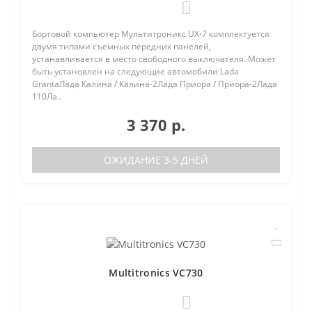
0
Бортовой компьютер Мультитроникс UX-7 комплектуется
двумя типами съемных передних панелей,
устанавливается в место свободного выключателя. Может
быть установлен на следующие автомобили:Lada
GrantaЛада Калина / Калина-2Лада Приора / Приора-2Лада
110Ла..
3 370 р.
ОЖИДАНИЕ 3-5 ДНЕЙ
Multitronics VC730
0