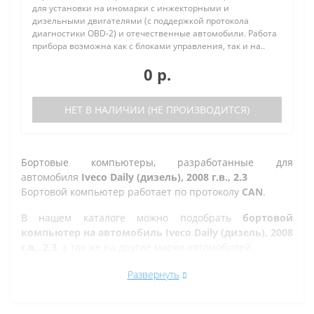
для установки на иномарки с инжекторными и
дизельными двигателями (с поддержкой протокола
диагностики OBD-2) и отечественные автомобили. Работа
прибора возможна как с блоками управления, так и на..
0 р.
НЕТ В НАЛИЧИИ (НЕ ПРОИЗВОДИТСЯ)
Бортовые компьютеры, разработанные для
автомобиля
Iveco Daily (дизель), 2008 г.в., 2.3
Бортовой компьютер работает по протоколу
CAN
.
В нашем каталоге можно подобрать
бортовой
компьютер на автомобиль Iveco Daily (дизель), 2008
г.в., 2.3
, а так же на другие марки автомобилей.
Все рано или поздно в Казани сталкиваются с
Развернуть
проблемой по диагностике кодов ошибок автомобиля,
которую делают в сервисе. Но не каждый хочет