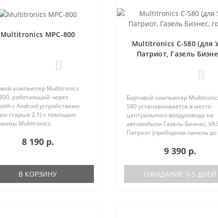
Multitronics MPC-800
Multitronics C-580 (для 
Патриот, Газель Бизне
голос)
0
0
вой компьютер Multitronics
800, работающий через
Бортовой компьютер Multitronic
ooth с Android устройствами
580 устанавливается в место
ии старше 2.1) с помощью
центрального воздуховода на
аммы Multitronics.
автомобили Газель-Бизнес, УАЗ
ущества Multitronics MPC-800
Патриот (приборная панель до
8 190 р.
равнению с диагностическими
после рестайлинга). Основные
9 390 р.
терами: Автономная работа..
характеристики Голосовое
оповещение Поддержка двух б
(подключ..
В КОРЗИНУ
ОЖИДАНИЕ 3-5 ДНЕЙ