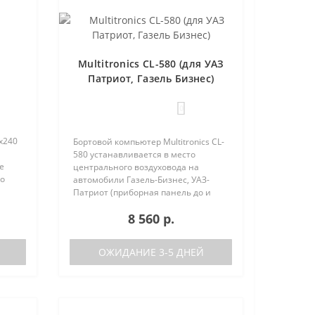
Multitronics CL-580 (для УАЗ
Патриот, Газель Бизнес)
0
х240
Бортовой компьютер Multitronics CL-
580 устанавливается в место
е
центрального воздуховода на
но
автомобили Газель-Бизнес, УАЗ-
 (по
Патриот (приборная панель до и
после рестайлинга). Основные
8 560 р.
характеристики Поддержка двух
баков (подключается к двум
датчикам..
ОЖИДАНИЕ 3-5 ДНЕЙ