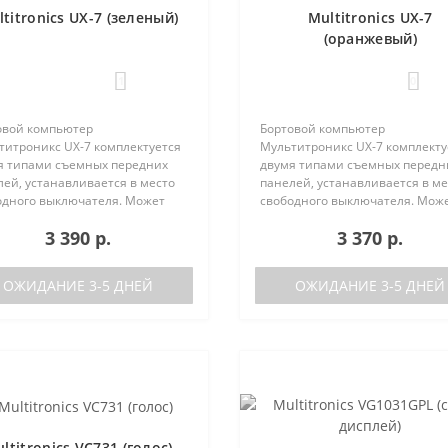
titronics UX-7 (зеленый)
Multitronics UX-7
(оранжевый)
1
0
овой компьютер
Бортовой компьютер
титроникс UX-7 комплектуется
Мультитроникс UX-7 комплекту
я типами съемных передних
двумя типами съемных передн
ей, устанавливается в место
панелей, устанавливается в ме
одного выключателя. Может
свободного выключателя. Мож
 установлен на следующие
быть установлен на следующи
3 390 р.
3 370 р.
мобили:Lada GrantaЛада
автомобили:Lada GrantaЛада
а / Калина-2Лада Приора /
Калина / Калина-2Лада Приора 
а-2Лада 110Ла..
Приора-2Лада 110Ла..
ОЖИДАНИЕ 3-5 ДНЕЙ
ОЖИДАНИЕ 3-5 ДНЕЙ
ltitronics VC731 (голос)