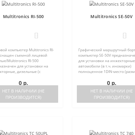
Multitronics RI-500
Multitronics SE-50V
0
0
вой компьютер Multitronics RI-
Графический маршрутный бор
оснащен съемной лицевой
компьютер SE-50V предназнач
ью!Multitronics RI-500
для установки на инжекторные
назначен для установки на
автомобили (в т.ч. иномарки)
кторные, дизельные (с
полноценное 1DIN-место (разм
ержкой протокола диагностики
автомагнитолы с рамкой). Рабо
0 р.
0 р.
2) иномарки и отечественные
прибора возможна как с ЭБУ (с
мобили. Работа прибора
поддерживаемых ЭБУ предст..
НЕТ В НАЛИЧИИ (НЕ
НЕТ В НАЛИЧИИ (НЕ
жна ка..
ПРОИЗВОДИТСЯ)
ПРОИЗВОДИТСЯ)