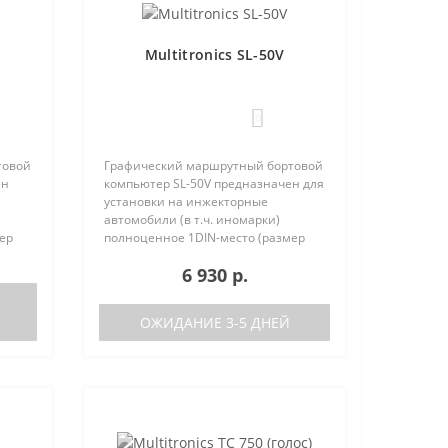
Multitronics SL-50V
0
товой
Графический маршрутный бортовой
ен
компьютер SL-50V предназначен для
установки на инжекторные
автомобили (в т.ч. иномарки)
ер
полноценное 1DIN-место (размер
та
автомагнитолы с рамкой). Работа
6 930 р.
писок
прибора возможна как с ЭБУ (список
поддерживаемых ЭБУ предст..
ОЖИДАНИЕ 3-5 ДНЕЙ