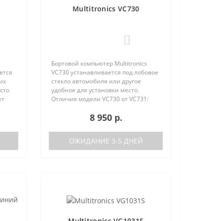
Multitronics VC730
0
Бортовой компьютер Multitronics
ется
VC730 устанавливается под лобовое
их
стекло автомобиля или другое
сто
удобное для установки место.
ет
Отличия модели VC730 от VC731:
е
отсутствие голосового синтезатора
8 950 р.
(модель VC731 с голосом)
/
поддерживаемые протоколы диаг..
ОЖИДАНИЕ 3-5 ДНЕЙ
Multitronics VG1031S