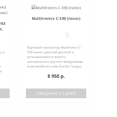
Multitronics C-590 (голос)
УАЗ
с,
1
Бортовой компьютер Multitronics C-
590 имеет цветной дисплей и
s C-
устанавливается вместо
центрального круглого воздуховода
в автомобилях Lada Granta / Largus,
-
Renault Logan / Sandero / Duster,
 и
8 950 р.
Nissan Almera, на место
центральной вставки панели
приборов ..
аков
ОЖИДАНИЕ 3-5 ДНЕЙ