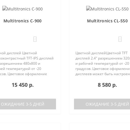
Multitronics C-900
Multitronics CL-550
0
0
ной дисплей Цветной
Цветной дисплейЦветной TFT
коконтрастный TFT-IPS дисплей
дисплей 2.4" разрешением 320
 разрешением 480х800 и
и рабочей температурой от -20
ей температурой от -20
градусов. Цветовое оформлени
усов. Цветовое оформление
дисплеев может быть настрое
леев может быть настроено
пользователем индивидуально
15 450 р.
8 580 р.
зователем индивидуально (по
RGB каналам). Четыре
каналам). Четыре
предустановленные цветовые
установленные ц..
схемы с быстрым пер..
ОЖИДАНИЕ 3-5 ДНЕЙ
ОЖИДАНИЕ 3-5 ДНЕЙ