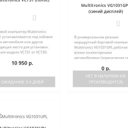
Multitronics VG1031G
(синий дисплей)
0
0
вой компьютер Multitronics
1 устанавливается под лобовое
В универсальном режиме
о автомобиля или другое
маршрутный бортовой компью
одящее место для установки.
Multitronics VG1031GPL работае
чия модели VC731 от VC730:
всеми инжекторными
ствие голосового синтезатора
автомобилями (ограничения с
10 950 р.
ль VC730 без голоса)
ниже). Маршрутный бортовой
0 р.
ствие ..
компьютер поддерживает бол
число оригинальных протокол
НЕТ В НАЛИЧИИ (НЕ
иномарок. Отличия р..
ОЖИДАНИЕ 3-5 ДНЕЙ
ПРОИЗВОДИТСЯ)