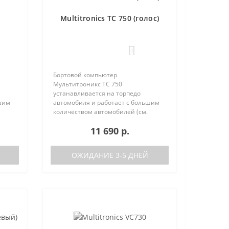
Multitronics TC 750 (голос)
0
Бортовой компьютер
Мультитроникс TC 750
устанавливается на торпедо
шим
автомобиля и работает с большим
количеством автомобилей (см.
поддерживаемые протоколы)
11 690 р.
50:
Отличия TC 740 от модели TC 750:
тора
отсутствие голосового синтезатора
(модель TC 740 ..
ОЖИДАНИЕ 3-5 ДНЕЙ