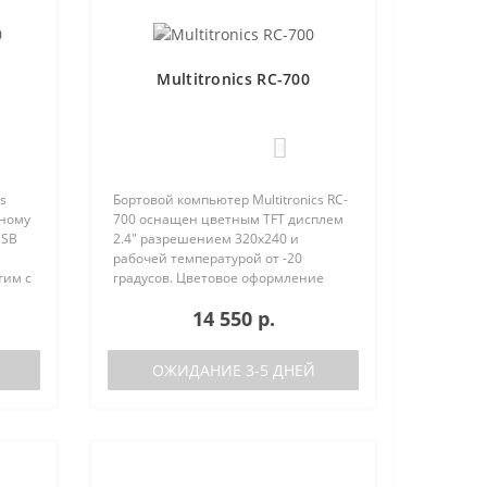
Multitronics RC-700
0
s
Бортовой компьютер Multitronics RC-
вному
700 оснащен цветным TFT дисплем
USB
2.4" разрешением 320х240 и
рабочей температурой от -20
тим с
градусов. Цветовое оформление
ства
дисплеев может быть настроено
14 550 р.
нию с
пользователем индивидуально (по
RGB каналам). Четыре
предустановленн..
ОЖИДАНИЕ 3-5 ДНЕЙ