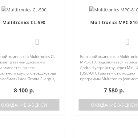
Multitronics CL-590
Multitronics MPC-810
0
0
вой компьютер Multitronics CL-
Бортовой компьютер Multitronic
имеет цветной дисплей и
MPC-810, подключается к голо
навливается вместо
Android устройству через Mini-
ального круглого воздуховода
(USB-OTG) разъем с помощью
омобилях Lada Granta / Largus,
программы Multitronics (совмес
lt Logan / Sandero / Duster,
Android 6.0 и выше). Преимуще
8 100 р.
7 580 р.
n Almera, на место
Multitronics MPC-810 по сравне
ральной вставки панели
диагностически..
ров..
ОЖИДАНИЕ 3-5 ДНЕЙ
ОЖИДАНИЕ 3-5 ДНЕЙ