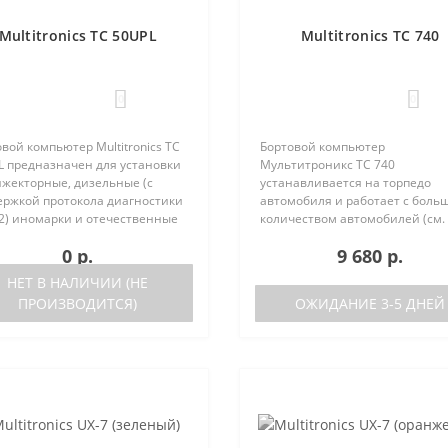
Multitronics TC 50UPL
Multitronics TC 740
0
0
вой компьютер Multitronics TC
Бортовой компьютер
L предназначен для установки
Мультитроникс TC 740
нжекторные, дизельные (с
устанавливается на торпедо
ержкой протокола диагностики
автомобиля и работает с боль
2) иномарки и отечественные
количеством автомобилей (см.
мобили. Работа прибора
поддерживаемые протоколы)
0 р.
9 680 р.
ожна как с блоками управления
Отличия TC 740 от модели TC 7
 различных машин, так ..
отсутствие голосового синтеза
НЕТ В НАЛИЧИИ (НЕ
(модель TC 750 с го..
ПРОИЗВОДИТСЯ)
ОЖИДАНИЕ 3-5 ДНЕЙ