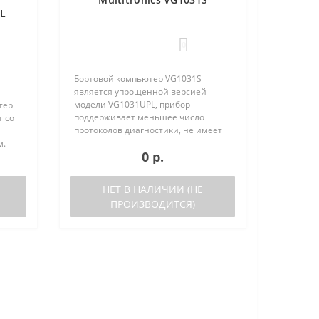
PL
0
Бортовой компьютер VG1031S
является упрощенной версией
модели VG1031UPL, прибор
тер
поддерживает меньшее число
т со
протоколов диагностики, не имеет
голосового синтезатора и внешнего
м.
0 р.
датчика температуры. Отличия
VG1031S от VG1031UPL: отсутствует
ьшое
датчик в..
ов
НЕТ В НАЛИЧИИ (НЕ
ПРОИЗВОДИТСЯ)