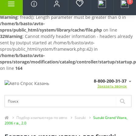
0
Warning
: fread(): Length parameter must be greater than 0 in
/home/b/basto/avto-
spros/public_html/system/library/cache/file.php
on line
32
Warning
: Cannot modify header information - headers already
sent by (output started at /home/b/basto/avto-
spros/public_html/system/framework.php:42) in
/home/b/basto/avto-
spros/storage/modification/catalog/controller/startup/startup.
on line
164
8-800-200-31-37
Заказать звонок
Подбор компьютера по авто
Suzuki
Suzuki Grand Vitara,
2006 г.в., 2.0