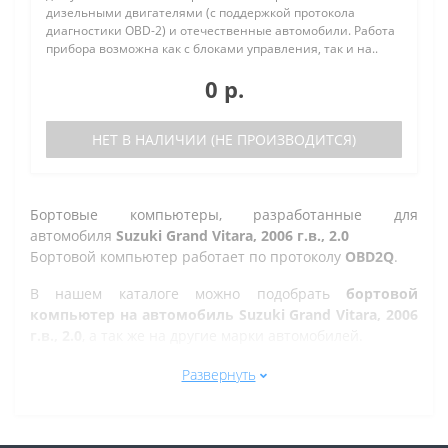
дизельными двигателями (с поддержкой протокола
диагностики OBD-2) и отечественные автомобили. Работа
прибора возможна как с блоками управления, так и на..
0 р.
НЕТ В НАЛИЧИИ (НЕ ПРОИЗВОДИТСЯ)
Бортовые компьютеры, разработанные для
автомобиля
Suzuki Grand Vitara, 2006 г.в., 2.0
Бортовой компьютер работает по протоколу
OBD2Q
.
В нашем каталоге можно подобрать
бортовой
компьютер на автомобиль Suzuki Grand Vitara, 2006
г.в., 2.0
, а так же на другие марки автомобилей.
Все рано или поздно в Казани сталкиваются с
Развернуть
проблемой по диагностике кодов ошибок автомобиля,
которую делают в сервисе. Но не каждый хочет
оплачивать стоимость диагностики, ведь это