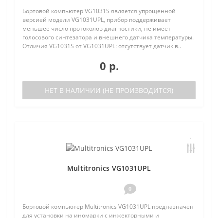
Бортовой компьютер VG1031S является упрощенной
версией модели VG1031UPL, прибор поддерживает
меньшее число протоколов диагностики, не имеет
голосового синтезатора и внешнего датчика температуры.
Отличия VG1031S от VG1031UPL: отсутствует датчик в..
0 р.
НЕТ В НАЛИЧИИ (НЕ ПРОИЗВОДИТСЯ)
Multitronics VG1031UPL
0
Бортовой компьютер Multitronics VG1031UPL предназначен
для установки на иномарки с инжекторными и