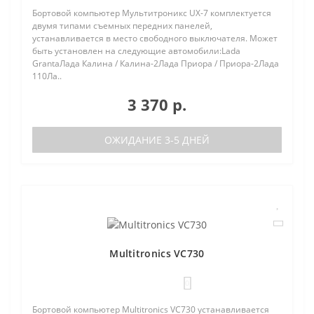
Бортовой компьютер Мультитроникс UX-7 комплектуется
двумя типами съемных передних панелей,
устанавливается в место свободного выключателя. Может
быть установлен на следующие автомобили:Lada
GrantaЛада Калина / Калина-2Лада Приора / Приора-2Лада
110Ла..
3 370 р.
ОЖИДАНИЕ 3-5 ДНЕЙ
Multitronics VC730
0
Бортовой компьютер Multitronics VC730 устанавливается