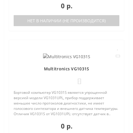
0 р.
НЕТ В НАЛИЧИИ (НЕ ПРОИЗВОДИТСЯ)
Multitronics VG1031S
0
Бортовой компьютер VG1031S является упрощенной
версией модели VG1031UPL, прибор поддерживает
меньшее число протоколов диагностики, не имеет
голосового синтезатора и внешнего датчика температуры.
Отличия VG1031S от VG1031UPL: отсутствует датчик в..
0 р.