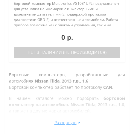
Бортовой компьютер Multitronics VG1031UPL предназначен
для установки на иномарки с инжекторными и
дизельными двигателями (с поддержкой протокола
диагностики OBD-2) и отечественные автомобили. Работа
прибора возможна как с блоками управления, так и на..
0 р.
НЕТ В НАЛИЧИИ (НЕ ПРОИЗВОДИТСЯ)
Бортовые компьютеры, разработанные для
автомобиля
Nissan Tiida, 2013 г.в., 1.6
Бортовой компьютер работает по протоколу
CAN
.
В нашем каталоге можно подобрать
бортовой
компьютер на автомобиль Nissan Tiida, 2013 г.в., 1.6
,
а так же на другие марки автомобилей.
Все рано или поздно в Казани сталкиваются с
Развернуть
проблемой по диагностике кодов ошибок автомобиля,