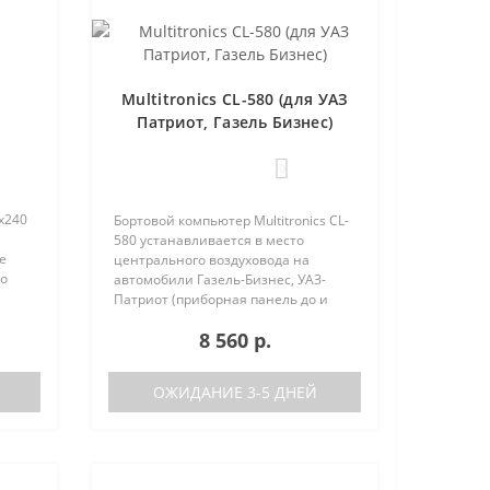
Multitronics CL-580 (для УАЗ
Патриот, Газель Бизнес)
0
х240
Бортовой компьютер Multitronics CL-
580 устанавливается в место
е
центрального воздуховода на
но
автомобили Газель-Бизнес, УАЗ-
 (по
Патриот (приборная панель до и
после рестайлинга). Основные
8 560 р.
характеристики Поддержка двух
баков (подключается к двум
датчикам..
ОЖИДАНИЕ 3-5 ДНЕЙ