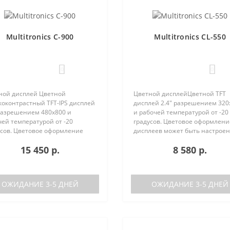
Multitronics C-900
Multitronics CL-550
0
0
ной дисплей Цветной
Цветной дисплейЦветной TFT
коконтрастный TFT-IPS дисплей
дисплей 2.4" разрешением 320
 разрешением 480х800 и
и рабочей температурой от -20
ей температурой от -20
градусов. Цветовое оформлени
усов. Цветовое оформление
дисплеев может быть настрое
леев может быть настроено
пользователем индивидуально
15 450 р.
8 580 р.
зователем индивидуально (по
RGB каналам). Четыре
каналам). Четыре
предустановленные цветовые
установленные ц..
схемы с быстрым пер..
ОЖИДАНИЕ 3-5 ДНЕЙ
ОЖИДАНИЕ 3-5 ДНЕЙ