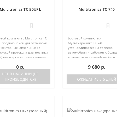
Multitronics TC 50UPL
Multitronics TC 740
0
0
вой компьютер Multitronics TC
Бортовой компьютер
L предназначен для установки
Мультитроникс TC 740
нжекторные, дизельные (с
устанавливается на торпедо
ержкой протокола диагностики
автомобиля и работает с боль
2) иномарки и отечественные
количеством автомобилей (см.
мобили. Работа прибора
поддерживаемые протоколы)
0 р.
9 680 р.
ожна как с блоками управления
Отличия TC 740 от модели TC 7
 различных машин, так ..
отсутствие голосового синтеза
НЕТ В НАЛИЧИИ (НЕ
(модель TC 750 с го..
ПРОИЗВОДИТСЯ)
ОЖИДАНИЕ 3-5 ДНЕЙ