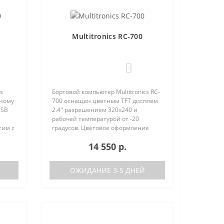
Multitronics RC-700
0
s
Бортовой компьютер Multitronics RC-
вному
700 оснащен цветным TFT дисплем
USB
2.4" разрешением 320х240 и
рабочей температурой от -20
тим с
градусов. Цветовое оформление
ства
дисплеев может быть настроено
14 550 р.
нию с
пользователем индивидуально (по
RGB каналам). Четыре
предустановленн..
ОЖИДАНИЕ 3-5 ДНЕЙ