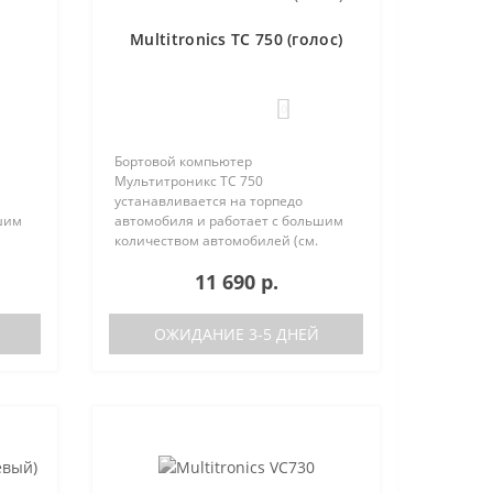
Multitronics TC 750 (голос)
0
Бортовой компьютер
Мультитроникс TC 750
устанавливается на торпедо
шим
автомобиля и работает с большим
количеством автомобилей (см.
поддерживаемые протоколы)
11 690 р.
50:
Отличия TC 740 от модели TC 750:
тора
отсутствие голосового синтезатора
(модель TC 740 ..
ОЖИДАНИЕ 3-5 ДНЕЙ