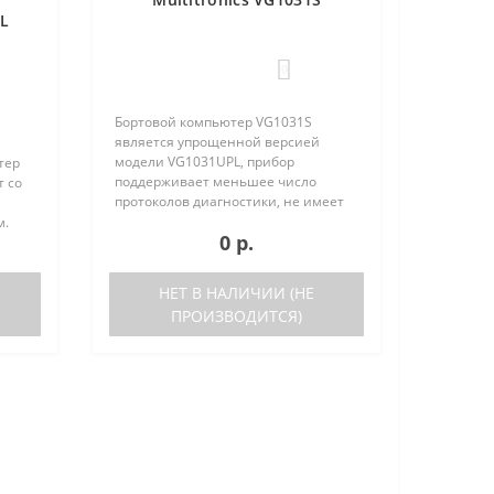
PL
0
Бортовой компьютер VG1031S
является упрощенной версией
модели VG1031UPL, прибор
тер
поддерживает меньшее число
т со
протоколов диагностики, не имеет
голосового синтезатора и внешнего
м.
0 р.
датчика температуры. Отличия
VG1031S от VG1031UPL: отсутствует
ьшое
датчик в..
ов
НЕТ В НАЛИЧИИ (НЕ
ПРОИЗВОДИТСЯ)