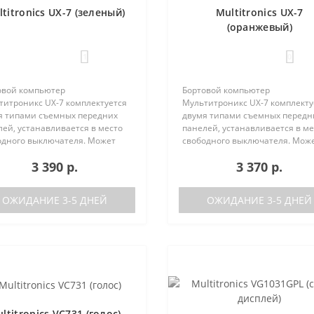
titronics UX-7 (зеленый)
Multitronics UX-7
(оранжевый)
1
0
овой компьютер
Бортовой компьютер
титроникс UX-7 комплектуется
Мультитроникс UX-7 комплекту
я типами съемных передних
двумя типами съемных передн
ей, устанавливается в место
панелей, устанавливается в ме
одного выключателя. Может
свободного выключателя. Мож
 установлен на следующие
быть установлен на следующи
3 390 р.
3 370 р.
мобили:Lada GrantaЛада
автомобили:Lada GrantaЛада
а / Калина-2Лада Приора /
Калина / Калина-2Лада Приора 
а-2Лада 110Ла..
Приора-2Лада 110Ла..
ОЖИДАНИЕ 3-5 ДНЕЙ
ОЖИДАНИЕ 3-5 ДНЕЙ
ltitronics VC731 (голос)