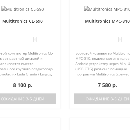
Multitronics CL-590
Multitronics MPC-810
0
0
вой компьютер Multitronics CL-
Бортовой компьютер Multitronic
имеет цветной дисплей и
MPC-810, подключается к голо
навливается вместо
Android устройству через Mini-
ального круглого воздуховода
(USB-OTG) разъем с помощью
омобилях Lada Granta / Largus,
программы Multitronics (совмес
lt Logan / Sandero / Duster,
Android 6.0 и выше). Преимуще
8 100 р.
7 580 р.
n Almera, на место
Multitronics MPC-810 по сравне
ральной вставки панели
диагностически..
ров..
ОЖИДАНИЕ 3-5 ДНЕЙ
ОЖИДАНИЕ 3-5 ДНЕЙ