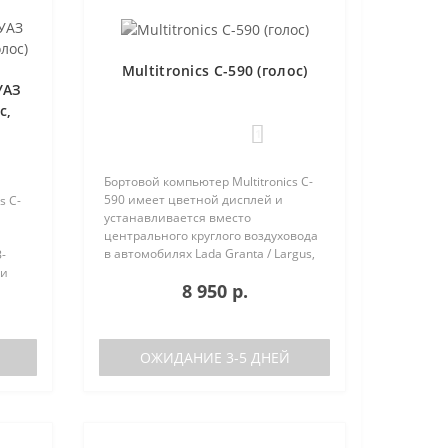
Multitronics C-590 (голос)
УАЗ
с,
1
Бортовой компьютер Multitronics C-
590 имеет цветной дисплей и
s C-
устанавливается вместо
центрального круглого воздуховода
в автомобилях Lada Granta / Largus,
-
Renault Logan / Sandero / Duster,
 и
8 950 р.
Nissan Almera, на место
центральной вставки панели
приборов ..
аков
ОЖИДАНИЕ 3-5 ДНЕЙ