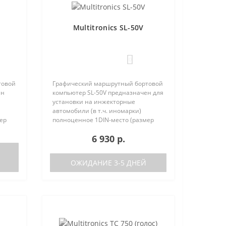
Multitronics SL-50V
0
товой
Графический маршрутный бортовой
ен
компьютер SL-50V предназначен для
установки на инжекторные
автомобили (в т.ч. иномарки)
ер
полноценное 1DIN-место (размер
та
автомагнитолы с рамкой). Работа
6 930 р.
писок
прибора возможна как с ЭБУ (список
поддерживаемых ЭБУ предст..
ОЖИДАНИЕ 3-5 ДНЕЙ