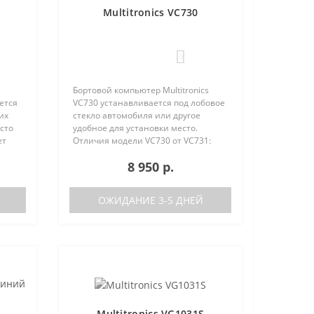
Multitronics VC730
0
Бортовой компьютер Multitronics
ется
VC730 устанавливается под лобовое
их
стекло автомобиля или другое
сто
удобное для установки место.
ет
Отличия модели VC730 от VC731:
е
отсутствие голосового синтезатора
8 950 р.
(модель VC731 с голосом)
/
поддерживаемые протоколы диаг..
ОЖИДАНИЕ 3-5 ДНЕЙ
Multitronics VG1031S