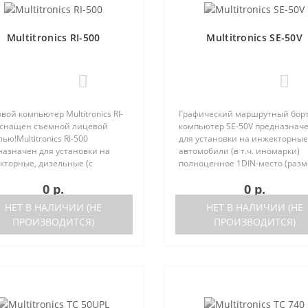
Multitronics RI-500
Multitronics SE-50V
0
0
вой компьютер Multitronics RI-
Графический маршрутный бор
оснащен съемной лицевой
компьютер SE-50V предназнач
ью!Multitronics RI-500
для установки на инжекторные
назначен для установки на
автомобили (в т.ч. иномарки)
кторные, дизельные (с
полноценное 1DIN-место (разм
ержкой протокола диагностики
автомагнитолы с рамкой). Рабо
0 р.
0 р.
2) иномарки и отечественные
прибора возможна как с ЭБУ (с
мобили. Работа прибора
поддерживаемых ЭБУ предст..
НЕТ В НАЛИЧИИ (НЕ
НЕТ В НАЛИЧИИ (НЕ
жна ка..
ПРОИЗВОДИТСЯ)
ПРОИЗВОДИТСЯ)