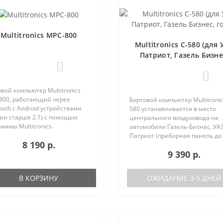
Multitronics MPC-800
Multitronics C-580 (для 
Патриот, Газель Бизне
голос)
0
0
вой компьютер Multitronics
800, работающий через
Бортовой компьютер Multitronic
ooth с Android устройствами
580 устанавливается в место
ии старше 2.1) с помощью
центрального воздуховода на
аммы Multitronics.
автомобили Газель-Бизнес, УАЗ
ущества Multitronics MPC-800
Патриот (приборная панель до
8 190 р.
равнению с диагностическими
после рестайлинга). Основные
9 390 р.
терами: Автономная работа..
характеристики Голосовое
оповещение Поддержка двух б
(подключ..
В КОРЗИНУ
ОЖИДАНИЕ 3-5 ДНЕЙ