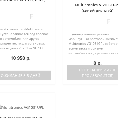
Multitronics VG1031G
(синий дисплей)
0
0
вой компьютер Multitronics
1 устанавливается под лобовое
В универсальном режиме
о автомобиля или другое
маршрутный бортовой компью
одящее место для установки.
Multitronics VG1031GPL работае
чия модели VC731 от VC730:
всеми инжекторными
ствие голосового синтезатора
автомобилями (ограничения с
10 950 р.
ль VC730 без голоса)
ниже). Маршрутный бортовой
0 р.
ствие ..
компьютер поддерживает бол
число оригинальных протокол
НЕТ В НАЛИЧИИ (НЕ
иномарок. Отличия р..
ОЖИДАНИЕ 3-5 ДНЕЙ
ПРОИЗВОДИТСЯ)