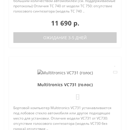
большим количеством автомобилей (см. поддерживаемые
протоколы) Отличия TC 740 от модели TC 750: отсутствие
голосового синтезатора (модель TC 740 ..
11 690 р.
ОЖИДАНИЕ 3-5 ДНЕЙ
Multitronics VC731 (голос)
0
Бортовой компьютер Multitronics VC731 устанавливается
под лобовое стекло автомобиля или другое подходящее
место для установки. Отличия модели VC731 от VC730:
отсутствие голосового синтезатора (модель VC730 без
голоса) отсутствие ..