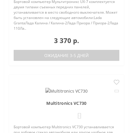
Бортовой компьютер Мультитроникс UX-7 комплектуется
двумя типами съемных передних панелей,
устанавливается в место свободного выключателя. Может
быть установлен на следующие автомобили:Lada
GrantaЛада Калина / Калина-2Лада Приора / Приора-2Лада
110Ла..
3 370 р.
ОЖИДАНИЕ 3-5 ДНЕЙ
Multitronics VC730
0
Бортовой компьютер Multitronics VC730 устанавливается
под лобовое стекло автомобиля или другое удобное для