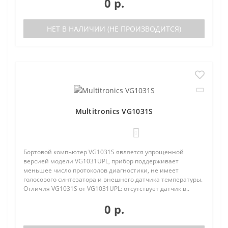
0 р.
НЕТ В НАЛИЧИИ (НЕ ПРОИЗВОДИТСЯ)
Multitronics VG1031S
0
Бортовой компьютер VG1031S является упрощенной
версией модели VG1031UPL, прибор поддерживает
меньшее число протоколов диагностики, не имеет
голосового синтезатора и внешнего датчика температуры.
Отличия VG1031S от VG1031UPL: отсутствует датчик в..
0 р.