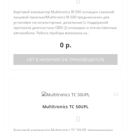
0
Бортовой компьютер Multitronics RI-500 оснащен съемной
лицевой панелью!Multitronics RI-500 предназначен для
установки на инжекторные, дизельные (с поддержкой
протокола диагностики OBD-2) иномарки и отечественные
автомобили. Работа прибора возможна ка..
0 р.
НЕТ В НАЛИЧИИ (НЕ ПРОИЗВОДИТСЯ)
Multitronics TC 50UPL
0
Бортовой компьютер Multitronics TC 50UPL предназначен