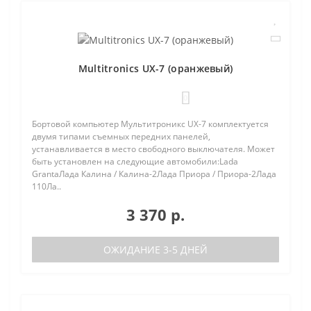
Multitronics UX-7 (оранжевый)
0
Бортовой компьютер Мультитроникс UX-7 комплектуется
двумя типами съемных передних панелей,
устанавливается в место свободного выключателя. Может
быть установлен на следующие автомобили:Lada
GrantaЛада Калина / Калина-2Лада Приора / Приора-2Лада
110Ла..
3 370 р.
ОЖИДАНИЕ 3-5 ДНЕЙ