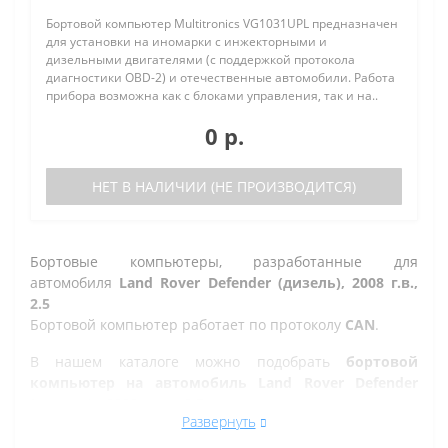
Бортовой компьютер Multitronics VG1031UPL предназначен
для установки на иномарки с инжекторными и
дизельными двигателями (с поддержкой протокола
диагностики OBD-2) и отечественные автомобили. Работа
прибора возможна как с блоками управления, так и на..
0 р.
НЕТ В НАЛИЧИИ (НЕ ПРОИЗВОДИТСЯ)
Бортовые компьютеры, разработанные для
автомобиля
Land Rover Defender (дизель), 2008 г.в.,
2.5
Бортовой компьютер работает по протоколу
CAN
.
В нашем каталоге можно подобрать
бортовой
компьютер на автомобиль Land Rover Defender
(дизель), 2008 г.в., 2.5
, а так же на другие марки
Развернуть
автомобилей.