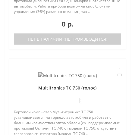
протокола диагностики OBD-2) иномарки и отечественные
автомобили. Работа прибора возможна как с блоками
управления (ЭБУ) различных машин, так ..
0 р.
НЕТ В НАЛИЧИИ (НЕ ПРОИЗВОДИТСЯ)
Multitronics TC 750 (голос)
0
Бортовой компьютер Мультитроникс TC 750
устанавливается на торпедо автомобиля и работает с
большим количеством автомобилей (см. поддерживаемые
протоколы) Отличия TC 740 от модели TC 750: отсутствие
голосового синтезатора (модель TC 740 ..