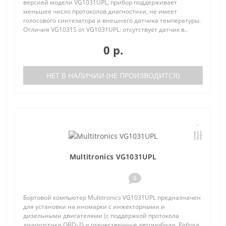
версией модели VG1031UPL, прибор поддерживает
меньшее число протоколов диагностики, не имеет
голосового синтезатора и внешнего датчика температуры.
Отличия VG1031S от VG1031UPL: отсутствует датчик в..
0 р.
НЕТ В НАЛИЧИИ (НЕ ПРОИЗВОДИТСЯ)
Multitronics VG1031UPL
0
Бортовой компьютер Multitronics VG1031UPL предназначен
для установки на иномарки с инжекторными и
дизельными двигателями (с поддержкой протокола
диагностики OBD-2) и отечественные автомобили. Работа