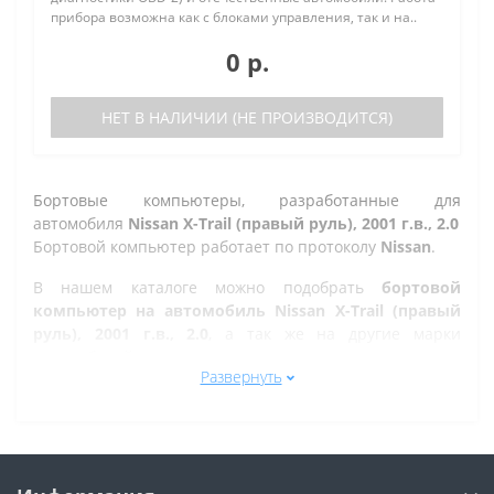
прибора возможна как с блоками управления, так и на..
0 р.
НЕТ В НАЛИЧИИ (НЕ ПРОИЗВОДИТСЯ)
Бортовые компьютеры, разработанные для
автомобиля
Nissan X-Trail (правый руль), 2001 г.в., 2.0
Бортовой компьютер работает по протоколу
Nissan
.
В нашем каталоге можно подобрать
бортовой
компьютер на автомобиль Nissan X-Trail (правый
руль), 2001 г.в., 2.0
, а так же на другие марки
автомобилей.
Развернуть
Все рано или поздно в Казани сталкиваются с
проблемой по диагностике кодов ошибок автомобиля,
которую делают в сервисе. Но не каждый хочет
оплачивать стоимость диагностики, ведь это
дорогостоящая процедура. При этом любой