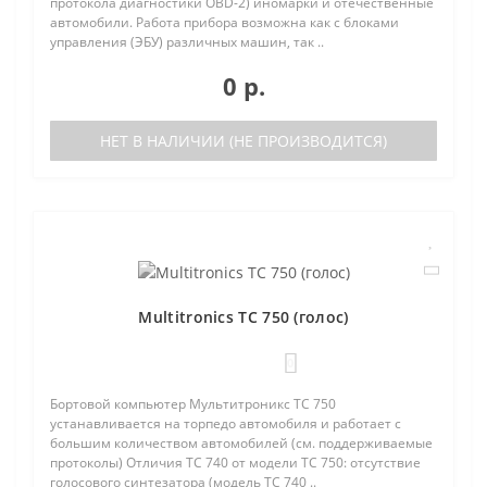
протокола диагностики OBD-2) иномарки и отечественные
автомобили. Работа прибора возможна как с блоками
управления (ЭБУ) различных машин, так ..
0 р.
НЕТ В НАЛИЧИИ (НЕ ПРОИЗВОДИТСЯ)
Multitronics TC 750 (голос)
0
Бортовой компьютер Мультитроникс TC 750
устанавливается на торпедо автомобиля и работает с
большим количеством автомобилей (см. поддерживаемые
протоколы) Отличия TC 740 от модели TC 750: отсутствие
голосового синтезатора (модель TC 740 ..