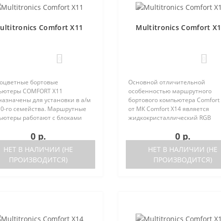
ultitronics Comfort X11
Multitronics Comfort X
0
0
оцветные бортовые
Основной отличительной
ьютеры COMFORT Х11
особенностью маршрутного
назначены для установки в а/м
бортового компьютера Comfort
10-го семейства. Маршрутные
от МК Comfort X14 является
ьютеры работают с блоками
жидкокристаллический RGB
ронного управления (ЭБУ)
дисплей стандартного размера
0 р.
0 р.
ющих типов:Январь 5.1..
параметров одновременно),
ка после 05.2000 годаЯнварь
уменьшенная функционально
НЕТ В НАЛИЧИИ (НЕ
НЕТ В НАЛИЧИИ (НЕ
sch M1.5.Bo..
при сохранении основных пара
ПРОИЗВОДИТСЯ)
ПРОИЗВОДИТСЯ)