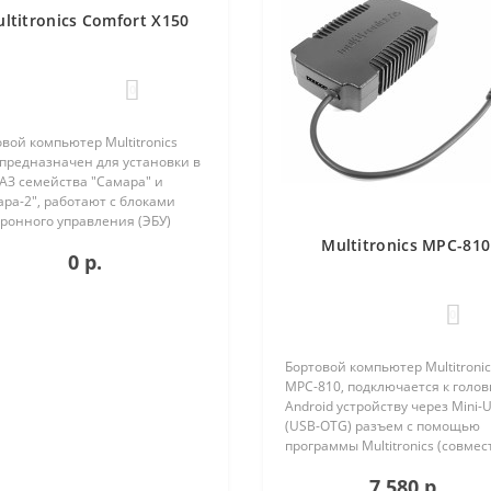
ltitronics Comfort X150
0
вой компьютер Multitronics
 предназначен для установки в
АЗ семейства "Самара" и
ра-2", работают с блоками
ронного управления (ЭБУ)
ющих типов: Январь 5.1.
Multitronics MPC-810
0 р.
ка после 05.2000 года Bosch
4 Bosch M1.5.4N VS 5...
0
Бортовой компьютер Multitronic
MPC-810, подключается к голо
Android устройству через Mini-
(USB-OTG) разъем с помощью
программы Multitronics (совмес
Android 6.0 и выше). Преимуще
7 580 р.
Multitronics MPC-810 по сравне