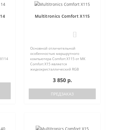
114
Multitronics Comfort X115
0
Основной отличительной
особенностью маршрутного
 X114
компьютера Comfort X115 от МК
Comfort X15 является
жидкокристаллический RGB
 (6
дисплей стандартного размера (6
3 850 р.
параметров одновременно),
сть
несколько меньшая
м..
функциональность при сохранении
ПРЕДЗАКАЗ
основных параметро..