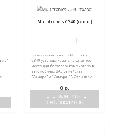
Multitronics C340 (голос)
0
Бортовой компьютер Multitronics
сплей
C340 устанавливается в штатное
место для бортового компьютера в
автомобилях ВАЗ семейства
е
"Самара" и "Самара-2". Отличием
но
моделей Multitronics C340 от
0 р.
 (по
Multitronics C350 является наличие
голосового синтезатора в мод..
НЕТ В НАЛИЧИИ (НЕ
ПРОИЗВОДИТСЯ)