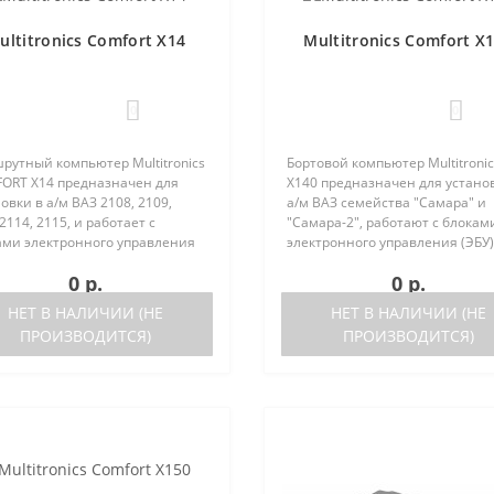
ultitronics Comfort X14
Multitronics Comfort X
0
0
рутный компьютер Multitronics
Бортовой компьютер Multitronic
ORT Х14 предназначен для
X140 предназначен для устано
овки в а/м ВАЗ 2108, 2109,
а/м ВАЗ семейства "Самара" и
2114, 2115, и работает с
"Самара-2", работают с блокам
ами электронного управления
электронного управления (ЭБУ)
 следующих типов:Январь 5.1.
следующих типов: Январь 5.1..
0 р.
0 р.
ка после 05.2000 года, Bosch
выпуска после 05.2000 года Bos
4 Bosch M1.5.4N ..
M1.5.4 Bosch M1.5.4N VS 5..
НЕТ В НАЛИЧИИ (НЕ
НЕТ В НАЛИЧИИ (НЕ
ПРОИЗВОДИТСЯ)
ПРОИЗВОДИТСЯ)