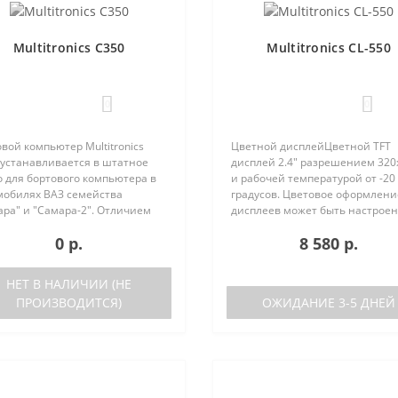
Multitronics C350
Multitronics CL-550
0
0
вой компьютер Multitronics
Цветной дисплейЦветной TFT
 устанавливается в штатное
дисплей 2.4" разрешением 320
 для бортового компьютера в
и рабочей температурой от -20
мобилях ВАЗ семейства
градусов. Цветовое оформлени
ара" и "Самара-2". Отличием
дисплеев может быть настрое
ей Multitronics C350 от
пользователем индивидуально
0 р.
8 580 р.
tronics C340 является наличие
RGB каналам). Четыре
ового синтезатора ..
предустановленные цветовые
схемы с быстрым пер..
НЕТ В НАЛИЧИИ (НЕ
ПРОИЗВОДИТСЯ)
ОЖИДАНИЕ 3-5 ДНЕЙ