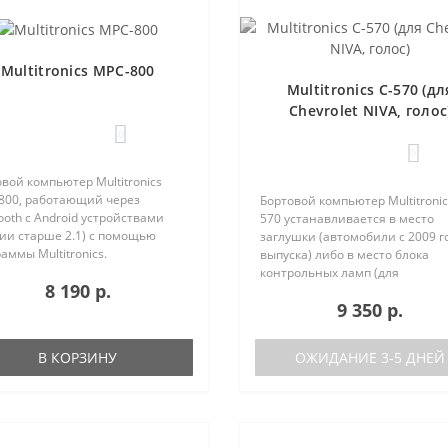
Multitronics MPC-800
Multitronics C-570 (дл
Chevrolet NIVA, голос
0
0
вой компьютер Multitronics
800, работающий через
Бортовой компьютер Multitronic
ooth с Android устройствами
570 устанавливается в место
ии старше 2.1) с помощью
заглушки (автомобили с 2009 г
аммы Multitronics.
выпуска) либо в место блока
ущества Multitronics MPC-800
контрольных ламп (для
8 190 р.
равнению с диагностическими
автомобилей с ABS и SRS,
9 350 р.
терами: Автономная работа..
выпущенных с 08.2011 г.) с
дублированием его функций. 
автомобилях, выпущенных..
В КОРЗИНУ
ОЖИДАНИЕ 3-5 ДНЕЙ