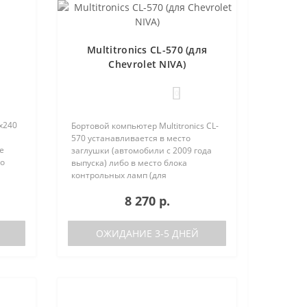
Multitronics CL-570 (для
Chevrolet NIVA)
0
х240
Бортовой компьютер Multitronics CL-
570 устанавливается в место
е
заглушки (автомобили с 2009 года
но
выпуска) либо в место блока
 (по
контрольных ламп (для
автомобилей с ABS и SRS,
8 270 р.
выпущенных с 08.2011 г.) с
дублированием его функций. На
автомобилях, выпущенны..
ОЖИДАНИЕ 3-5 ДНЕЙ