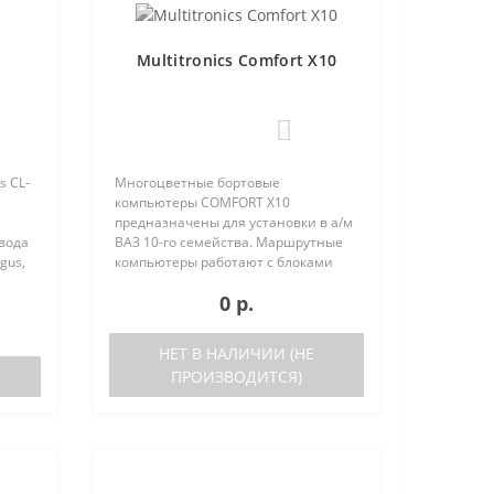
Multitronics Comfort X10
0
s CL-
Многоцветные бортовые
компьютеры COMFORT Х10
предназначены для установки в а/м
овода
ВАЗ 10-го семейства. Маршрутные
gus,
компьютеры работают с блоками
электронного управления (ЭБУ)
0 р.
следующих типов: Январь 5.1..
выпуска после 05.2000 года Январь
7.2 Bosc..
НЕТ В НАЛИЧИИ (НЕ
ПРОИЗВОДИТСЯ)