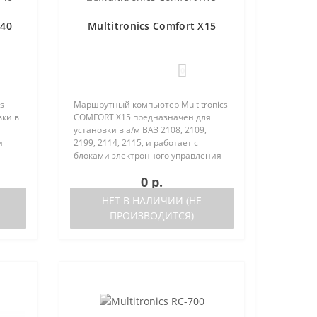
140
Multitronics Comfort X15
0
s
Маршрутный компьютер Multitronics
вки в
COMFORT Х15 предназначен для
установки в а/м ВАЗ 2108, 2109,
и
2199, 2114, 2115, и работает с
блоками электронного управления
(ЭБУ) следующих типов:Январь 5.1.
0 р.
ch
выпуска после 05.2000 года, Bosch
M1.5.4 Bosch M1.5.4N..
НЕТ В НАЛИЧИИ (НЕ
ПРОИЗВОДИТСЯ)