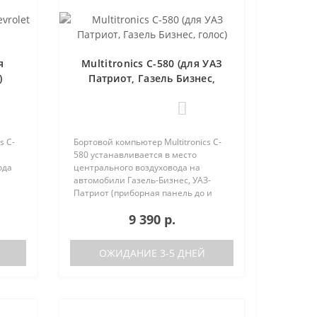
я
Multitronics C-580 (для УАЗ
)
Патриот, Газель Бизнес,
голос)
0
s C-
Бортовой компьютер Multitronics C-
580 устанавливается в место
ода
центрального воздуховода на
автомобили Газель-Бизнес, УАЗ-
Патриот (приборная панель до и
после рестайлинга). Основные
9 390 р.
характеристики Голосовое
На
оповещение Поддержка двух баков
(подключ..
ОЖИДАНИЕ 3-5 ДНЕЙ