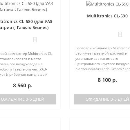
Multitronics CL-590
titronics CL-580 (для УАЗ
атриот, Газель Бизнес)
0
0
Бортовой компьютер Multitronic
590 имеет цветной дисплей и
вой компьютер Multitronics CL-
устанавливается вместо
станавливается в место
центрального круглого воздух
рального воздуховода на
в автомобилях Lada Granta / Lar
обили Газель-Бизнес, УАЗ-
Renault Logan / Sandero / Duster,
иот (приборная панель до и
8 100 р.
Nissan Almera, на место
е рестайлинга). Основные
8 560 р.
центральной вставки панели
ктеристики Поддержка двух
приборов..
 (подключается к двум
кам..
ОЖИДАНИЕ 3-5 ДНЕЙ
ОЖИДАНИЕ 3-5 ДНЕЙ