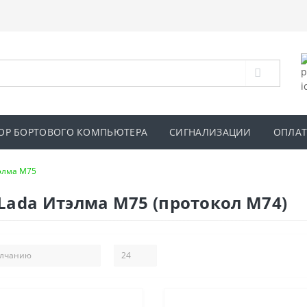
ОР БОРТОВОГО КОМПЬЮТЕРА
СИГНАЛИЗАЦИИ
ОПЛАТ
элма М75
Lada Итэлма М75 (протокол М74)