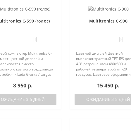
ltitronics C-590 (голос)
Multitronics C-900
1
0
вой компьютер Multitronics C-
Цветной дисплей Цветной
имеет цветной дисплей и
высококонтрастный TFT-IPS ди
навливается вместо
4.3" разрешением 480х800 и
ального круглого воздуховода
рабочей температурой от -20
омобилях Lada Granta / Largus,
градусов. Цветовое оформлени
lt Logan / Sandero / Duster,
дисплеев может быть настрое
8 950 р.
15 450 р.
n Almera, на место
пользователем индивидуально
ральной вставки панели
RGB каналам). Четыре
ров ..
предустановленные ц..
ОЖИДАНИЕ 3-5 ДНЕЙ
ОЖИДАНИЕ 3-5 ДНЕЙ