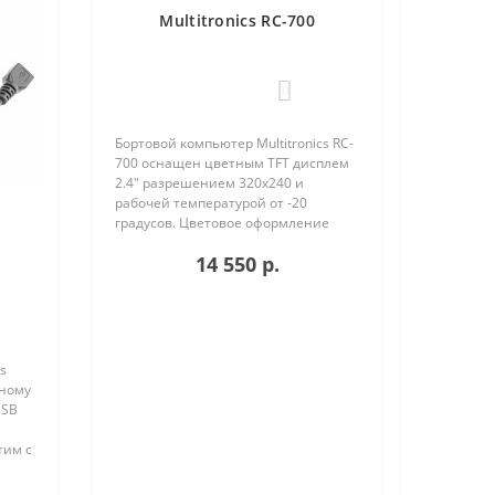
Multitronics RC-700
0
Бортовой компьютер Multitronics RC-
700 оснащен цветным TFT дисплем
2.4" разрешением 320х240 и
рабочей температурой от -20
градусов. Цветовое оформление
дисплеев может быть настроено
14 550 р.
пользователем индивидуально (по
RGB каналам). Четыре
предустановленн..
s
вному
USB
тим с
ства
нию с