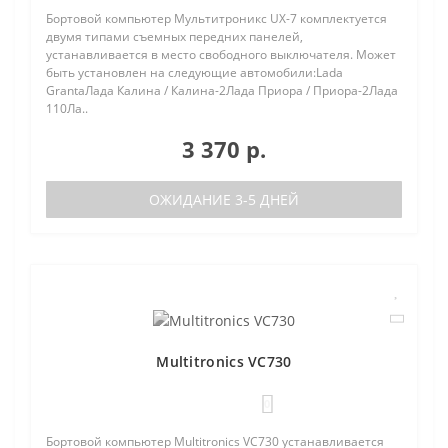
Бортовой компьютер Мультитроникс UX-7 комплектуется
двумя типами съемных передних панелей,
устанавливается в место свободного выключателя. Может
быть установлен на следующие автомобили:Lada
GrantaЛада Калина / Калина-2Лада Приора / Приора-2Лада
110Ла..
3 370 р.
ОЖИДАНИЕ 3-5 ДНЕЙ
Multitronics VC730
0
Бортовой компьютер Multitronics VC730 устанавливается