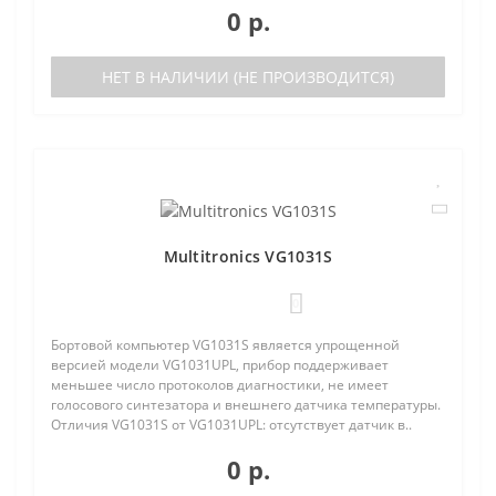
0 р.
НЕТ В НАЛИЧИИ (НЕ ПРОИЗВОДИТСЯ)
Multitronics VG1031S
0
Бортовой компьютер VG1031S является упрощенной
версией модели VG1031UPL, прибор поддерживает
меньшее число протоколов диагностики, не имеет
голосового синтезатора и внешнего датчика температуры.
Отличия VG1031S от VG1031UPL: отсутствует датчик в..
0 р.