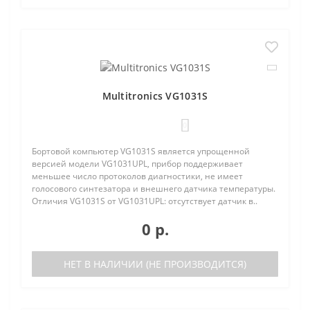
Multitronics VG1031S
0
Бортовой компьютер VG1031S является упрощенной
версией модели VG1031UPL, прибор поддерживает
меньшее число протоколов диагностики, не имеет
голосового синтезатора и внешнего датчика температуры.
Отличия VG1031S от VG1031UPL: отсутствует датчик в..
0 р.
НЕТ В НАЛИЧИИ (НЕ ПРОИЗВОДИТСЯ)