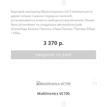
0
Бортовой компьютер Мультитроникс UX-7 комплектуется
двумя типами съемных передних панелей,
устанавливается в место свободного выключателя. Может
быть установлен на следующие автомобили:Lada
GrantaЛада Калина / Калина-2Лада Приора / Приора-2Лада
110Ла..
3 370 р.
ОЖИДАНИЕ 3-5 ДНЕЙ
Multitronics VC730
0