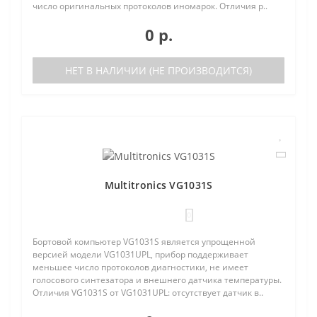
число оригинальных протоколов иномарок. Отличия р..
0 р.
НЕТ В НАЛИЧИИ (НЕ ПРОИЗВОДИТСЯ)
Multitronics VG1031S
0
Бортовой компьютер VG1031S является упрощенной
версией модели VG1031UPL, прибор поддерживает
меньшее число протоколов диагностики, не имеет
голосового синтезатора и внешнего датчика температуры.
Отличия VG1031S от VG1031UPL: отсутствует датчик в..