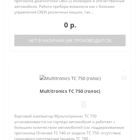
протокола диагностики OBD-2) иномарки и отечественные
автомобили. Работа прибора возможна как с блоками
управления (ЭБУ) различных машин, так ..
0 р.
НЕТ В НАЛИЧИИ (НЕ ПРОИЗВОДИТСЯ)
Multitronics TC 750 (голос)
0
Бортовой компьютер Мультитроникс TC 750
устанавливается на торпедо автомобиля и работает с
большим количеством автомобилей (см. поддерживаемые
протоколы) Отличия TC 740 от модели TC 750: отсутствие
голосового синтезатора (модель TC 740 ..