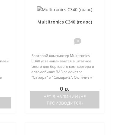
Multitronics C340 (голос)
0
Бортовой компьютер Multitronics
сплей
C340 устанавливается в штатное
место для бортового компьютера в
автомобилях ВАЗ семейства
е
"Самара" и "Самара-2". Отличием
но
моделей Multitronics C340 от
0 р.
 (по
Multitronics C350 является наличие
голосового синтезатора в мод..
НЕТ В НАЛИЧИИ (НЕ
ПРОИЗВОДИТСЯ)