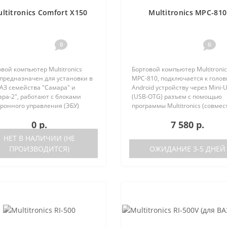
ltitronics Comfort X150
Multitronics MPC-810
0
0
вой компьютер Multitronics
Бортовой компьютер Multitronic
 предназначен для установки в
MPC-810, подключается к голо
АЗ семейства "Самара" и
Android устройству через Mini-
ра-2", работают с блоками
(USB-OTG) разъем с помощью
ронного управления (ЭБУ)
программы Multitronics (совмес
ющих типов: Январь 5.1.
Android 6.0 и выше). Преимуще
0 р.
7 580 р.
ка после 05.2000 года Bosch
Multitronics MPC-810 по сравне
4 Bosch M1.5.4N VS 5...
диагностически..
НЕТ В НАЛИЧИИ (НЕ
ПРОИЗВОДИТСЯ)
ОЖИДАНИЕ 3-5 ДНЕЙ