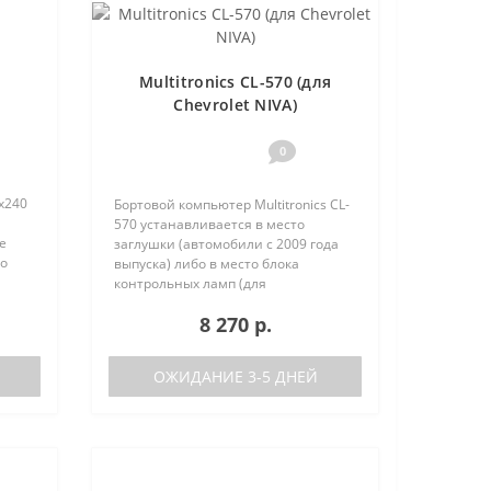
Multitronics CL-570 (для
Chevrolet NIVA)
0
х240
Бортовой компьютер Multitronics CL-
570 устанавливается в место
е
заглушки (автомобили с 2009 года
но
выпуска) либо в место блока
 (по
контрольных ламп (для
автомобилей с ABS и SRS,
8 270 р.
выпущенных с 08.2011 г.) с
дублированием его функций. На
автомобилях, выпущенны..
ОЖИДАНИЕ 3-5 ДНЕЙ