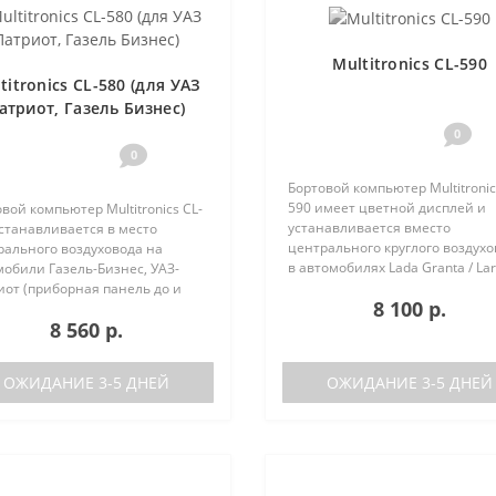
Multitronics CL-590
titronics CL-580 (для УАЗ
атриот, Газель Бизнес)
0
0
Бортовой компьютер Multitronic
590 имеет цветной дисплей и
вой компьютер Multitronics CL-
устанавливается вместо
станавливается в место
центрального круглого воздух
рального воздуховода на
в автомобилях Lada Granta / Lar
обили Газель-Бизнес, УАЗ-
Renault Logan / Sandero / Duster,
иот (приборная панель до и
8 100 р.
Nissan Almera, на место
е рестайлинга). Основные
8 560 р.
центральной вставки панели
ктеристики Поддержка двух
приборов..
 (подключается к двум
кам..
ОЖИДАНИЕ 3-5 ДНЕЙ
ОЖИДАНИЕ 3-5 ДНЕЙ