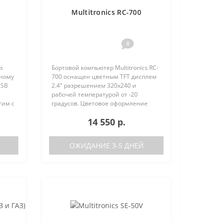
Multitronics RC-700
0
s
Бортовой компьютер Multitronics RC-
вному
700 оснащен цветным TFT дисплем
USB
2.4" разрешением 320х240 и
рабочей температурой от -20
тим с
градусов. Цветовое оформление
ства
дисплеев может быть настроено
14 550 р.
нию с
пользователем индивидуально (по
RGB каналам). Четыре
предустановленн..
ОЖИДАНИЕ 3-5 ДНЕЙ