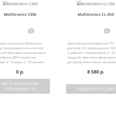
Multitronics C350
Multitronics CL-550
0
0
вой компьютер Multitronics
Цветной дисплейЦветной TFT
 устанавливается в штатное
дисплей 2.4" разрешением 320
 для бортового компьютера в
и рабочей температурой от -20
мобилях ВАЗ семейства
градусов. Цветовое оформлени
ара" и "Самара-2". Отличием
дисплеев может быть настрое
ей Multitronics C350 от
пользователем индивидуально
0 р.
8 580 р.
tronics C340 является наличие
RGB каналам). Четыре
ового синтезатора ..
предустановленные цветовые
схемы с быстрым пер..
НЕТ В НАЛИЧИИ (НЕ
ПРОИЗВОДИТСЯ)
ОЖИДАНИЕ 3-5 ДНЕЙ