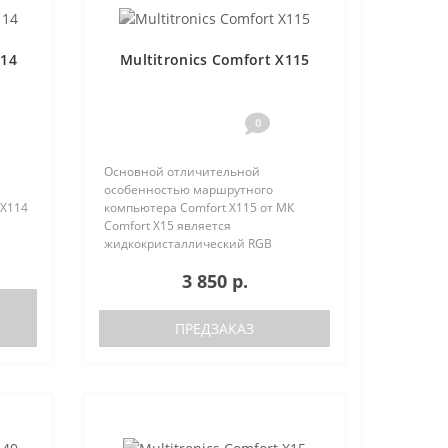
114
Multitronics Comfort X115
0
Основной отличительной
особенностью маршрутного
 X114
компьютера Comfort X115 от МК
Comfort X15 является
жидкокристаллический RGB
 (6
дисплей стандартного размера (6
3 850 р.
параметров одновременно),
сть
несколько меньшая
м..
функциональность при сохранении
ПРЕДЗАКАЗ
основных параметро..