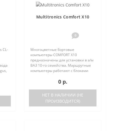
Multitronics Comfort X10
0
s CL-
Многоцветные бортовые
компьютеры COMFORT Х10
предназначены для установки в а/м
овода
ВАЗ 10-го семейства. Маршрутные
gus,
компьютеры работают с блоками
электронного управления (ЭБУ)
0 р.
следующих типов: Январь 5.1..
выпуска после 05.2000 года Январь
7.2 Bosc..
НЕТ В НАЛИЧИИ (НЕ
ПРОИЗВОДИТСЯ)