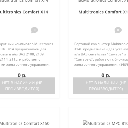
ultitronics Comfort X14
Multitronics Comfort X
0
0
рутный компьютер Multitronics
Бортовой компьютер Multitronic
ORT Х14 предназначен для
X140 предназначен для устано
овки в а/м ВАЗ 2108, 2109,
а/м ВАЗ семейства "Самара" и
2114, 2115, и работает с
"Самара-2", работают с блокам
ами электронного управления
электронного управления (ЭБУ)
 следующих типов:Январь 5.1.
следующих типов: Январь 5.1..
0 р.
0 р.
ка после 05.2000 года, Bosch
выпуска после 05.2000 года Bos
4 Bosch M1.5.4N ..
M1.5.4 Bosch M1.5.4N VS 5..
НЕТ В НАЛИЧИИ (НЕ
НЕТ В НАЛИЧИИ (НЕ
ПРОИЗВОДИТСЯ)
ПРОИЗВОДИТСЯ)