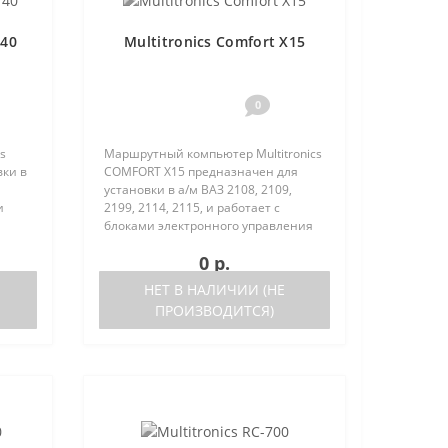
140
Multitronics Comfort X15
0
s
Маршрутный компьютер Multitronics
вки в
COMFORT Х15 предназначен для
установки в а/м ВАЗ 2108, 2109,
и
2199, 2114, 2115, и работает с
блоками электронного управления
(ЭБУ) следующих типов:Январь 5.1.
0 р.
ch
выпуска после 05.2000 года, Bosch
M1.5.4 Bosch M1.5.4N..
НЕТ В НАЛИЧИИ (НЕ
ПРОИЗВОДИТСЯ)