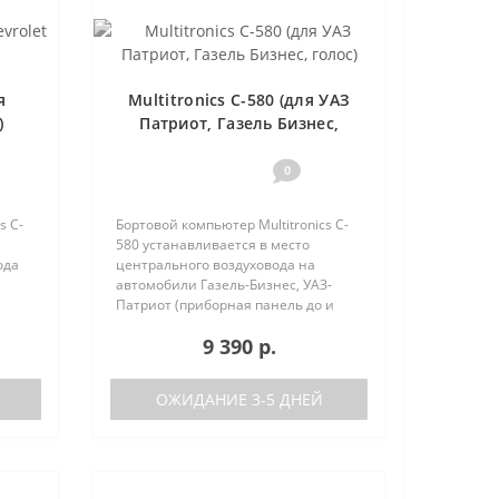
я
Multitronics C-580 (для УАЗ
)
Патриот, Газель Бизнес,
голос)
0
s C-
Бортовой компьютер Multitronics C-
580 устанавливается в место
ода
центрального воздуховода на
автомобили Газель-Бизнес, УАЗ-
Патриот (приборная панель до и
после рестайлинга). Основные
9 390 р.
характеристики Голосовое
На
оповещение Поддержка двух баков
(подключ..
ОЖИДАНИЕ 3-5 ДНЕЙ