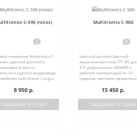
ltitronics C-590 (голос)
Multitronics C-900
1
0
вой компьютер Multitronics C-
Цветной дисплей Цветной
имеет цветной дисплей и
высококонтрастный TFT-IPS ди
навливается вместо
4.3" разрешением 480х800 и
ального круглого воздуховода
рабочей температурой от -20
омобилях Lada Granta / Largus,
градусов. Цветовое оформлени
lt Logan / Sandero / Duster,
дисплеев может быть настрое
8 950 р.
15 450 р.
n Almera, на место
пользователем индивидуально
ральной вставки панели
RGB каналам). Четыре
ров ..
предустановленные ц..
ОЖИДАНИЕ 3-5 ДНЕЙ
ОЖИДАНИЕ 3-5 ДНЕЙ