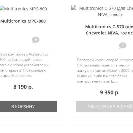
Multitronics MPC-800
Multitronics C-570 (дл
Chevrolet NIVA, голос
0
0
вой компьютер Multitronics
800, работающий через
Бортовой компьютер Multitronic
ooth с Android устройствами
570 устанавливается в место
ии старше 2.1) с помощью
заглушки (автомобили с 2009 г
аммы Multitronics.
выпуска) либо в место блока
ущества Multitronics MPC-800
контрольных ламп (для
8 190 р.
равнению с диагностическими
автомобилей с ABS и SRS,
9 350 р.
терами: Автономная работа..
выпущенных с 08.2011 г.) с
дублированием его функций. 
автомобилях, выпущенных..
В КОРЗИНУ
ОЖИДАНИЕ 3-5 ДНЕЙ