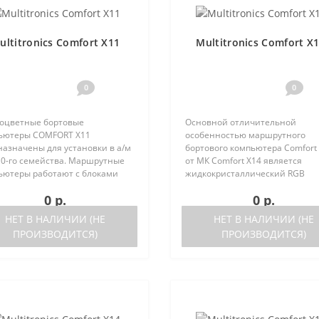
ultitronics Comfort X11
Multitronics Comfort X
0
0
оцветные бортовые
Основной отличительной
ьютеры COMFORT Х11
особенностью маршрутного
назначены для установки в а/м
бортового компьютера Comfort
10-го семейства. Маршрутные
от МК Comfort X14 является
ьютеры работают с блоками
жидкокристаллический RGB
ронного управления (ЭБУ)
дисплей стандартного размера
0 р.
0 р.
ющих типов:Январь 5.1..
параметров одновременно),
ка после 05.2000 годаЯнварь
уменьшенная функционально
НЕТ В НАЛИЧИИ (НЕ
НЕТ В НАЛИЧИИ (НЕ
sch M1.5.Bo..
при сохранении основных пара
ПРОИЗВОДИТСЯ)
ПРОИЗВОДИТСЯ)